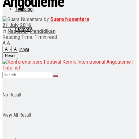
Angouleme
Teknologi
by
Suara Nusantara
21 July 2016
Otomotif
in
Nasional
,
Pendidikan
Reading Time: 1 min read
A
A
Lainnya
A
A
Reset
No Result
View All Result