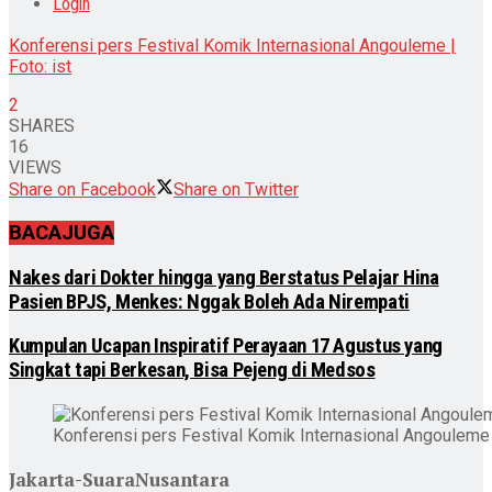
Login
Konferensi pers Festival Komik Internasional Angouleme |
Foto: ist
2
SHARES
16
VIEWS
Share on Facebook
Share on Twitter
BACA
JUGA
Nakes dari Dokter hingga yang Berstatus Pelajar Hina
Pasien BPJS, Menkes: Nggak Boleh Ada Nirempati
Kumpulan Ucapan Inspiratif Perayaan 17 Agustus yang
Singkat tapi Berkesan, Bisa Pejeng di Medsos
Konferensi pers Festival Komik Internasional Angouleme |
Jakarta-SuaraNusantara