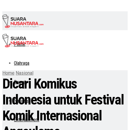
Politik
Olahraga
Home
Nasional
Dicari Komikus
Daerah
Indonesia untuk Festival
Nasional
Komik Internasional
Entertainment