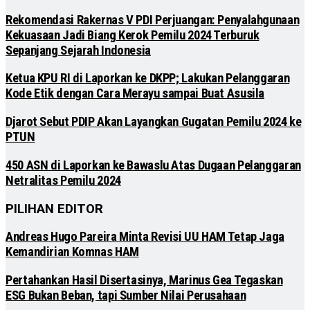
Rekomendasi Rakernas V PDI Perjuangan: Penyalahgunaan
Kekuasaan Jadi Biang Kerok Pemilu 2024 Terburuk
Sepanjang Sejarah Indonesia
Ketua KPU RI di Laporkan ke DKPP; Lakukan Pelanggaran
Kode Etik dengan Cara Merayu sampai Buat Asusila
Djarot Sebut PDIP Akan Layangkan Gugatan Pemilu 2024 ke
PTUN
450 ASN di Laporkan ke Bawaslu Atas Dugaan Pelanggaran
Netralitas Pemilu 2024
PILIHAN EDITOR
Andreas Hugo Pareira Minta Revisi UU HAM Tetap Jaga
Kemandirian Komnas HAM
Pertahankan Hasil Disertasinya, Marinus Gea Tegaskan
ESG Bukan Beban, tapi Sumber Nilai Perusahaan