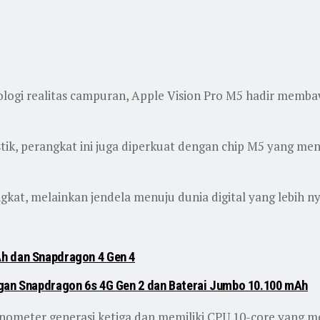
ologi realitas campuran, Apple Vision Pro M5 hadir memba
stik, perangkat ini juga diperkuat dengan chip M5 yang me
at, melainkan jendela menuju dunia digital yang lebih nya
Ah dan Snapdragon 4 Gen 4
ngan Snapdragon 6s 4G Gen 2 dan Baterai Jumbo 10.100 mAh
anometer generasi ketiga dan memiliki CPU 10-core yang m