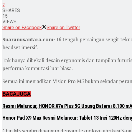
2
SHARES
15
VIEWS
Share on Facebook
Share on Twitter
Suaranusantara.com-
Di tengah persaingan sengit tekn
headset imersif.
Tak hanya dibekali desain ergonomis dan tampilan futuri
performa komputasi luar biasa.
Semua ini menjadikan Vision Pro M5 bukan sekadar perangk
BACA
JUGA
Resmi Meluncur, HONOR X7e Plus 5G Usung Baterai 8.100 m
Honor Pad X9 Max Resmi Meluncur: Tablet 13 Inci 120Hz de
Chip M5 sendiri dibangun dengan teknologi fabrikasi 3-n