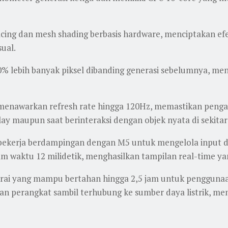
acing dan mesh shading berbasis hardware, menciptakan e
sual.
lebih banyak piksel dibanding generasi sebelumnya, meng
i menawarkan refresh rate hingga 120Hz, memastikan penga
play maupun saat berinteraksi dengan objek nyata di sekita
kerja berdampingan dengan M5 untuk mengelola input dar
 waktu 12 milidetik, menghasilkan tampilan real-time yan
erai yang mampu bertahan hingga 2,5 jam untuk pengguna
perangkat sambil terhubung ke sumber daya listrik, member