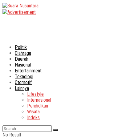
Politik
Olahraga
Daerah
Nasional
Entertainment
Teknologi
Otomotif
Lainnya
Lifestyle
Internasional
Pendidikan
Wisata
Indeks
No Result