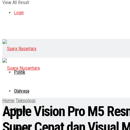
View All Result
Login
Politik
Olahraga
Home
Teknologi
Apple Vision Pro M5 Res
Daerah
Super Cepat dan Visual 
Nasional