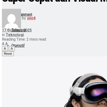
Entertainment
by
snc4
Teknologi
17 October 2025
in
Teknologi
Reading Time: 2 mins read
A
A
Otomotif
A
A
Reset
Lainnya
Lifestyle
Internasional