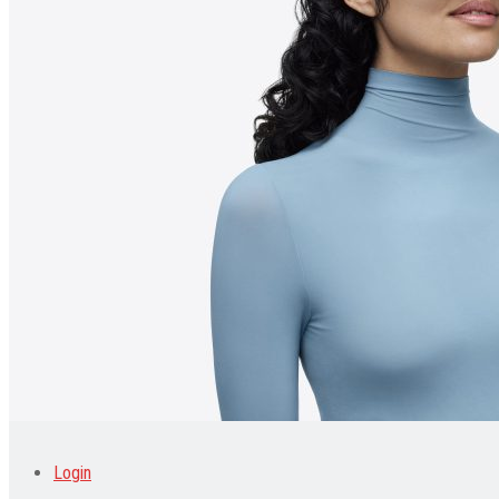
Pendidikan
Wisata
Indeks
No Result
View All Result
Login