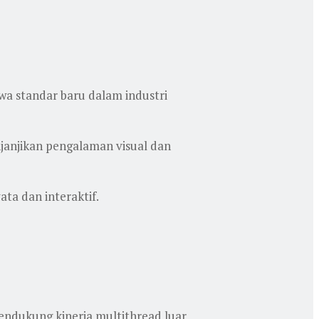
wa standar baru dalam industri
njanjikan pengalaman visual dan
ta dan interaktif.
endukung kinerja multithread luar