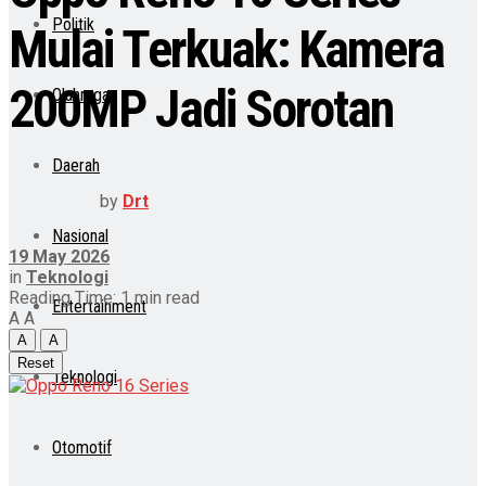
Politik
Mulai Terkuak: Kamera
200MP Jadi Sorotan
Olahraga
Daerah
by
Drt
Nasional
19 May 2026
in
Teknologi
Reading Time: 1 min read
Entertainment
A
A
A
A
Reset
Teknologi
Otomotif