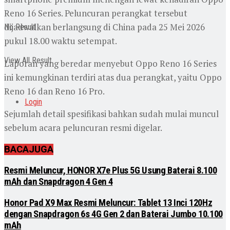
Reno 16 Series. Peluncuran perangkat tersebut
dijadwalkan berlangsung di China pada 25 Mei 2026
No Result
pukul 18.00 waktu setempat.
View All Result
Laporan yang beredar menyebut Oppo Reno 16 Series
ini kemungkinan terdiri atas dua perangkat, yaitu Oppo
Reno 16 dan Reno 16 Pro.
Login
Sejumlah detail spesifikasi bahkan sudah mulai muncul
sebelum acara peluncuran resmi digelar.
BACA
JUGA
Resmi Meluncur, HONOR X7e Plus 5G Usung Baterai 8.100
mAh dan Snapdragon 4 Gen 4
Honor Pad X9 Max Resmi Meluncur: Tablet 13 Inci 120Hz
dengan Snapdragon 6s 4G Gen 2 dan Baterai Jumbo 10.100
mAh