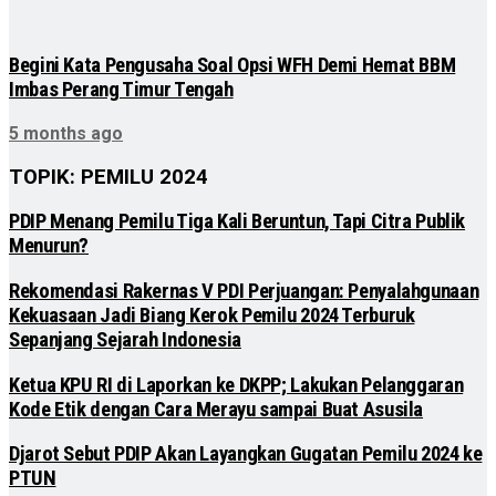
Begini Kata Pengusaha Soal Opsi WFH Demi Hemat BBM
Imbas Perang Timur Tengah
5 months ago
TOPIK: PEMILU 2024
PDIP Menang Pemilu Tiga Kali Beruntun, Tapi Citra Publik
Menurun?
Rekomendasi Rakernas V PDI Perjuangan: Penyalahgunaan
Kekuasaan Jadi Biang Kerok Pemilu 2024 Terburuk
Sepanjang Sejarah Indonesia
Ketua KPU RI di Laporkan ke DKPP; Lakukan Pelanggaran
Kode Etik dengan Cara Merayu sampai Buat Asusila
Djarot Sebut PDIP Akan Layangkan Gugatan Pemilu 2024 ke
PTUN