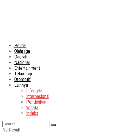
Politik
Olahraga
Daerah
Nasional
Entertainment
Teknologi
Otomotif
Lainnya
Lifestyle
Internasional
Pendidikan
Wisata
Indeks
No Result