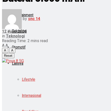
Entertainment
by
snc 14
Teknologi
12 June 2026
in
Teknologi
Reading Time: 2 mins read
A
A
Otomotif
A
A
Reset
Lainnya
Lifestyle
Internasional