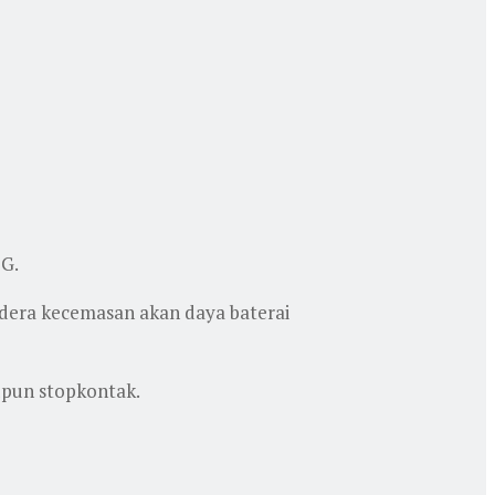
5G.
didera kecemasan akan daya baterai
upun stopkontak.