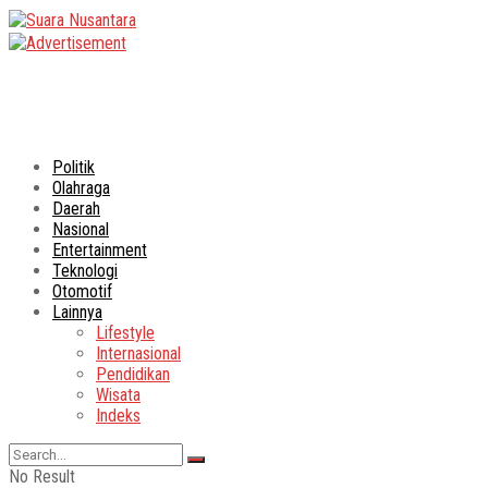
Politik
Olahraga
Daerah
Nasional
Entertainment
Teknologi
Otomotif
Lainnya
Lifestyle
Internasional
Pendidikan
Wisata
Indeks
No Result