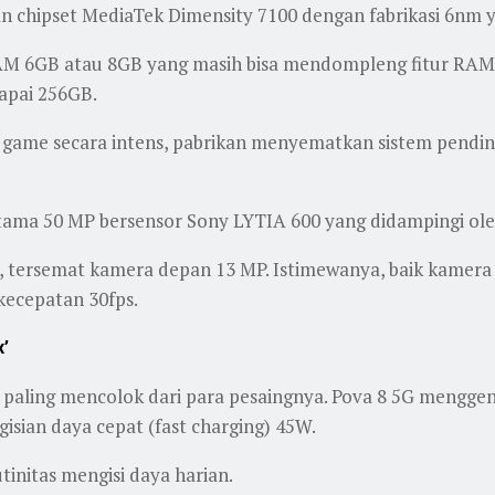
n chipset MediaTek Dimensity 7100 dengan fabrikasi 6nm y
RAM 6GB atau 8GB yang masih bisa mendompleng fitur RAM 
apai 256GB.
in game secara intens, pabrikan menyematkan sistem pend
tama 50 MP bersensor Sony LYTIA 600 yang didampingi ole
, tersemat kamera depan 13 MP. Istimewanya, baik kamer
kecepatan 30fps.
x’
aling mencolok dari para pesaingnya. Pova 8 5G menggend
sian daya cepat (fast charging) 45W.
tinitas mengisi daya harian.