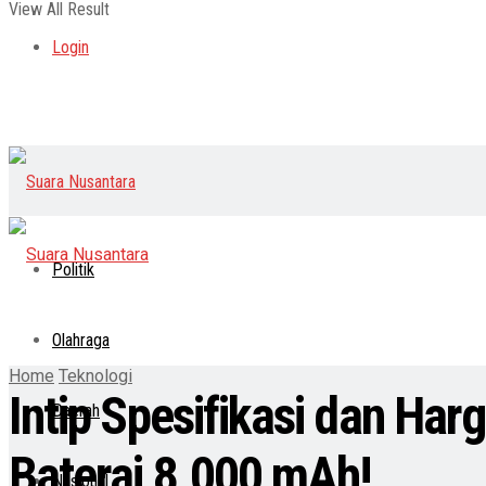
View All Result
Login
Politik
Olahraga
Home
Teknologi
Intip Spesifikasi dan H
Daerah
Baterai 8.000 mAh!
Nasional