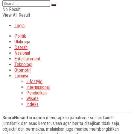
No Result
View All Result
Login
Politik
Olahraga
Daerah
Nasional
Entertainment
Teknologi
Otomotif
Lainnya
Lifestyle
Internasional
Pendidikan
Wisata
Indeks
SuaraNusantara.com
menerapkan jurnalisme sesuai kaidah
jurnalistik dan asas kemanusiaan agar berita disajikan tidak saja
objektif dan bermakna, melainkan juga mampu membangkitkan