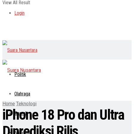
View All Result
Login
Politik
Olahraga
Home
Teknologi
iPhone 18 Pro dan Ultra
Daerah
Diprediksi Rilis
Nasional