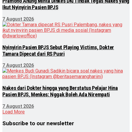
Pramono Anung Minta Dinkes DKI Tindak Tegas Nakes yang
Ikut Nyinyirin Pasien BPJS
7 August 2026
Nyinyirin Pasien BPJS Sebut Playing Victims, Dokter
Tamara Dipecat dari RS Pusri
7 August 2026
Nakes dari Dokter hingga yang Berstatus Pelajar Hina
Pasien BPJS, Menkes: Nggak Boleh Ada Nirempati
7 August 2026
Load More
Subscribe to our newsletter