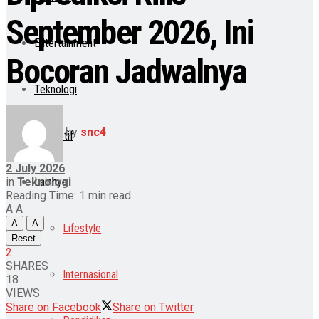
September 2026, Ini
Entertainment
Bocoran Jadwalnya
Teknologi
by
snc4
Otomotif
2 July 2026
in
Teknologi
Lainnya
Reading Time: 1 min read
A
A
A
A
Lifestyle
Reset
2
SHARES
Internasional
18
VIEWS
Share on Facebook
Share on Twitter