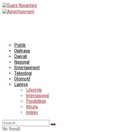
Politik
Olahraga
Daerah
Nasional
Entertainment
Teknologi
Otomotif
Lainnya
Lifestyle
Internasional
Pendidikan
Wisata
Indeks
No Result