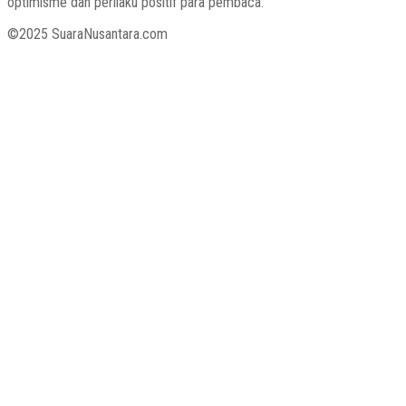
optimisme dan perilaku positif para pembaca.
©2025 SuaraNusantara.com