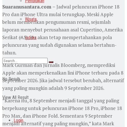
Pendidikan
Suaranusantara.com –
‎Jadwal peluncuran iPhone 18
Pro dan iPhone Ultra mulai terungkap. Meski Apple
Wisata
belum memberikan pengumuman resmi, sejumlah
laporan menyebut perusahaan asal Cupertino, Amerika
Serikat (AS), itu akan tetap mempertahankan pola
Indeks
peluncuran yang sudah digunakan selama bertahun-
tahun.
Mark Gurman dan Jurnalis Bloomberg, memprediksi
Apple akan memperkenalkan lini iPhone terbaru pada 8
No Result
September 2026. Jika jadwal tersebut berubah, alternatif
yang paling mungkin adalah 9 September 2026.
View All Result
‎”Karena itu, 8 September menjadi tanggal yang paling
berpeluang untuk peluncuran iPhone 18 Pro, iPhone 18
Pro Max, dan iPhone Fold. Sementara 9 September
Login
menjadi alternatif yang paling mungkin,” kata Mark