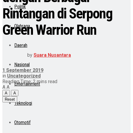
Politik
Rintangan di Serpong
Green Warrior Run
Olahraga
Daerah
by
Suara Nusantara
Nasional
1 September 2019
in
Uncategorized
Reading Time: 2 mins read
Entertainment
A
A
A
A
Reset
Teknologi
Otomotif