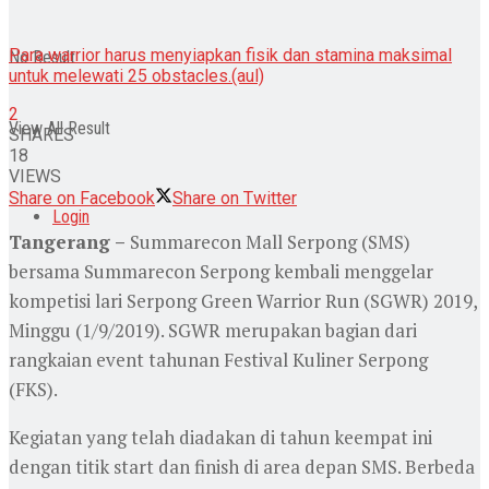
Para warrior harus menyiapkan fisik dan stamina maksimal
No Result
untuk melewati 25 obstacles.(aul)
2
View All Result
SHARES
18
VIEWS
Share on Facebook
Share on Twitter
Login
Tangerang –
Summarecon Mall Serpong (SMS)
bersama Summarecon Serpong kembali menggelar
kompetisi lari Serpong Green Warrior Run (SGWR) 2019,
Minggu (1/9/2019). SGWR merupakan bagian dari
rangkaian event tahunan Festival Kuliner Serpong
(FKS).
Kegiatan yang telah diadakan di tahun keempat ini
dengan titik start dan finish di area depan SMS. Berbeda