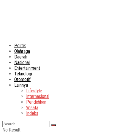
Politik
Olahraga
Daerah
Nasional
Entertainment
Teknologi
Otomotif
Lainnya
Lifestyle
Internasional
Pendidikan
Wisata
Indeks
No Result