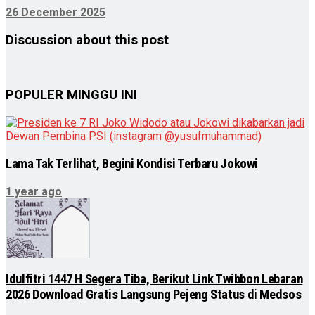
26 December 2025
Discussion about this post
POPULER MINGGU INI
Lama Tak Terlihat, Begini Kondisi Terbaru Jokowi
1 year ago
Idulfitri 1447 H Segera Tiba, Berikut Link Twibbon Lebaran
2026 Download Gratis Langsung Pejeng Status di Medsos