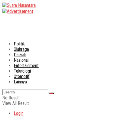
Politik
Olahraga
Daerah
Nasional
Entertainment
Teknologi
Otomotif
Lainnya
No Result
View All Result
Login