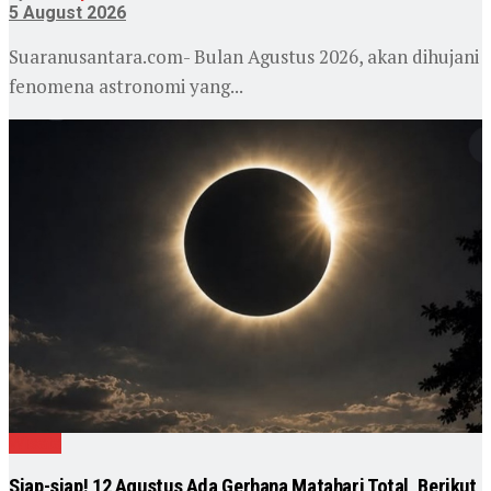
5 August 2026
Suaranusantara.com- Bulan Agustus 2026, akan dihujani
fenomena astronomi yang...
Wisata
Siap-siap! 12 Agustus Ada Gerhana Matahari Total, Berikut