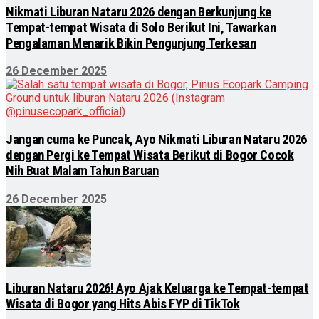
Nikmati Liburan Nataru 2026 dengan Berkunjung ke
Tempat-tempat Wisata di Solo Berikut Ini, Tawarkan
Pengalaman Menarik Bikin Pengunjung Terkesan
26 December 2025
Jangan cuma ke Puncak, Ayo Nikmati Liburan Nataru 2026
dengan Pergi ke Tempat Wisata Berikut di Bogor Cocok
Nih Buat Malam Tahun Baruan
26 December 2025
Liburan Nataru 2026! Ayo Ajak Keluarga ke Tempat-tempat
Wisata di Bogor yang Hits Abis FYP di TikTok