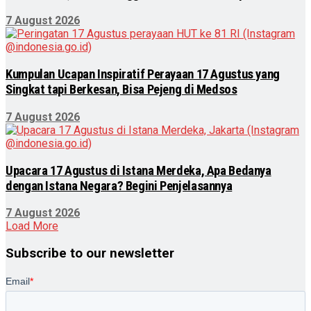
7 August 2026
Kumpulan Ucapan Inspiratif Perayaan 17 Agustus yang
Singkat tapi Berkesan, Bisa Pejeng di Medsos
7 August 2026
Upacara 17 Agustus di Istana Merdeka, Apa Bedanya
dengan Istana Negara? Begini Penjelasannya
7 August 2026
Load More
Subscribe to our newsletter