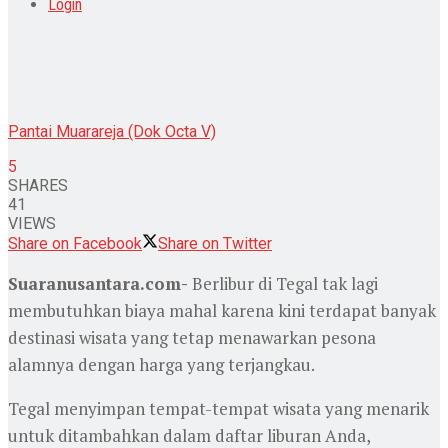
Login
Pantai Muarareja (Dok Octa V)
5
SHARES
41
VIEWS
Share on Facebook
Share on Twitter
Suaranusantara.com-
Berlibur di Tegal tak lagi
membutuhkan biaya mahal karena kini terdapat banyak
destinasi wisata yang tetap menawarkan pesona
alamnya dengan harga yang terjangkau.
Tegal menyimpan tempat-tempat wisata yang menarik
untuk ditambahkan dalam daftar liburan Anda,