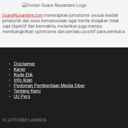
SuaraNusantara.com
menerapkan jurnalisme sesuai kaidah
jurnalistik dan asas kemanusiaan agar berita disajikan tidak
saja objektif dan bermakna, melainkan juga mampu
membangkitkan optimisme dan perilaku positif para pembaca.
Disclaimer
Karier
Kode Etik
Info Iklan
Pedoman Pemberitaan Media Siber
Tentang Kami
UU Pers
PLATFORM LAINNYA