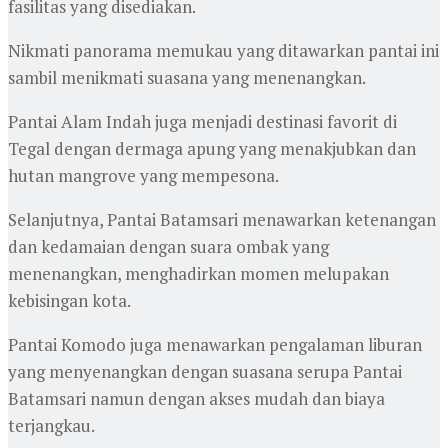
fasilitas yang disediakan.
Nikmati panorama memukau yang ditawarkan pantai ini
sambil menikmati suasana yang menenangkan.
Pantai Alam Indah juga menjadi destinasi favorit di
Tegal dengan dermaga apung yang menakjubkan dan
hutan mangrove yang mempesona.
Selanjutnya, Pantai Batamsari menawarkan ketenangan
dan kedamaian dengan suara ombak yang
menenangkan, menghadirkan momen melupakan
kebisingan kota.
Pantai Komodo juga menawarkan pengalaman liburan
yang menyenangkan dengan suasana serupa Pantai
Batamsari namun dengan akses mudah dan biaya
terjangkau.