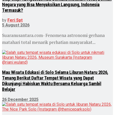
Negara yang Bisa Menyaksikan Langsung, Indonesia
Termasuk?
by
Feri Spt
5 August 2026
Suaranusantara.com- Fenomena astronomi gerhana
matahari total menarik perhatian masyarakat...
Mau Wisata Edukasi di Solo Selama Liburan Nataru 2026,
Tenang Berikut Daftar Tempat Wisata yang Dapat
Dikunjungi Habiskan Waktu Bersama Keluarga Sambil
Belajar
26 December 2025