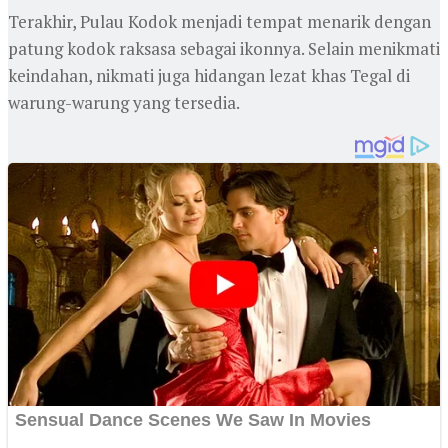
Terakhir, Pulau Kodok menjadi tempat menarik dengan
patung kodok raksasa sebagai ikonnya. Selain menikmati
keindahan, nikmati juga hidangan lezat khas Tegal di
warung-warung yang tersedia.