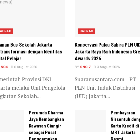
AERAH
DAERAH
anan Bus Sekolah Jakarta
Konservasi Pulau Sabira PLN UI
transformasi dengan Identitas
Jakarta Raya Raih Indonesia Gr
ital Pelajar
Awards 2026
SNC4
6 August 2026
BY
SNC 7
3 August 2026
merintah Provinsi DKI
Suaranusantara.com – PT
arta melalui Unit Pengelola
PLN Unit Induk Distribusi
gkutan Sekolah...
(UID) Jakarta...
Perumda Dharma
Pembayaran
Jaya Kembangkan
Nirsentuh den
Kawasan Ciangir
Kartu Kredit di
sebagai Pusat
MRT Jakarta
Penggemukan
Resmi