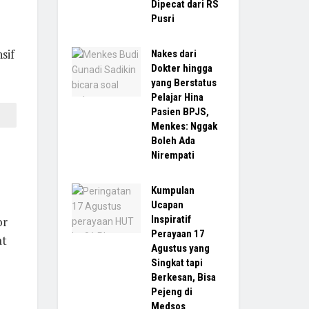
Dipecat dari RS
Pusri
sif
Nakes dari
Dokter hingga
yang Berstatus
Pelajar Hina
Pasien BPJS,
Menkes: Nggak
Boleh Ada
Nirempati
h
Kumpulan
Ucapan
Inspiratif
or
Perayaan 17
at
Agustus yang
Singkat tapi
Berkesan, Bisa
Pejeng di
Medsos