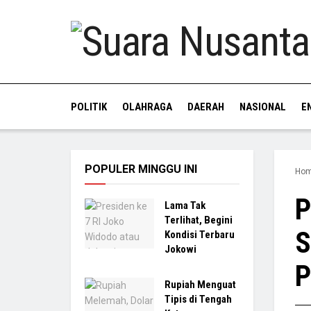
POLITIK
OLAHRAGA
DAERAH
NASIONAL
E
POPULER MINGGU INI
Ho
P
Lama Tak
Terlihat, Begini
S
Kondisi Terbaru
Jokowi
P
Rupiah Menguat
Tipis di Tengah