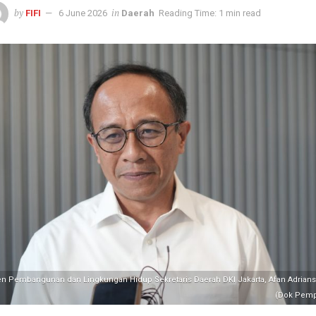
by
in
FIFI
6 June 2026
Daerah
Reading Time: 1 min read
en Pembangunan dan Lingkungan Hidup Sekretaris Daerah DKI Jakarta, Afan Adriansy
(Dok Pemp