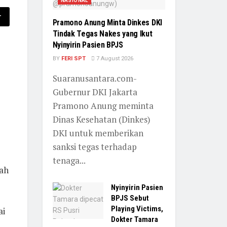
NASIONAL
r
Pramono Anung Minta Dinkes DKI
Tindak Tegas Nakes yang Ikut
Nyinyirin Pasien BPJS
BY
FERI SPT
7 August 2026
Suaranusantara.com-
Gubernur DKI Jakarta
Pramono Anung meminta
Dinas Kesehatan (Dinkes)
DKI untuk memberikan
sanksi tegas terhadap
tenaga...
ah
Nyinyirin Pasien
BPJS Sebut
Playing Victims,
ai
Dokter Tamara