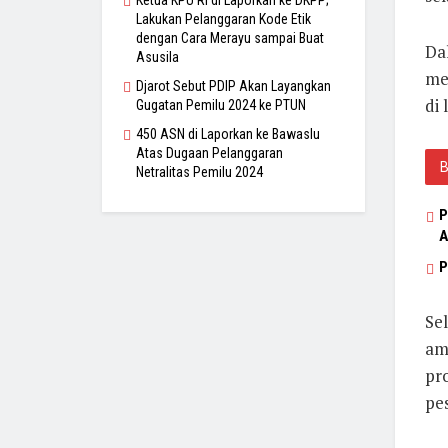
Ketua KPU RI di Laporkan ke DKPP;
Lakukan Pelanggaran Kode Etik
dengan Cara Merayu sampai Buat
Da
Asusila
me
Djarot Sebut PDIP Akan Layangkan
di
Gugatan Pemilu 2024 ke PTUN
450 ASN di Laporkan ke Bawaslu
Atas Dugaan Pelanggaran
Netralitas Pemilu 2024
P
A
P
Se
am
pr
pes