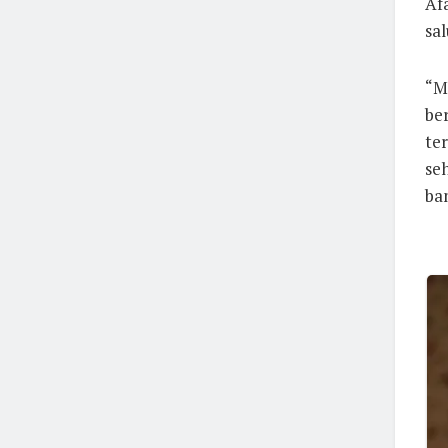
Af
sal
“M
be
te
se
ba