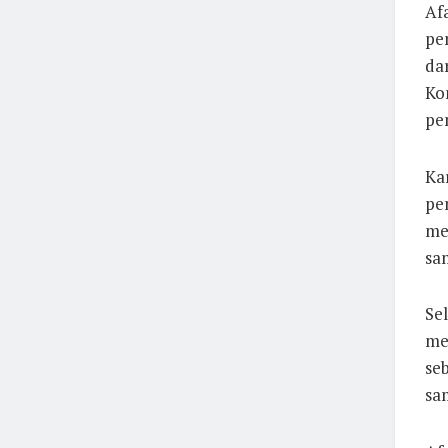
Af
pe
dar
Ko
pe
Ka
pe
me
sa
Se
me
se
sa