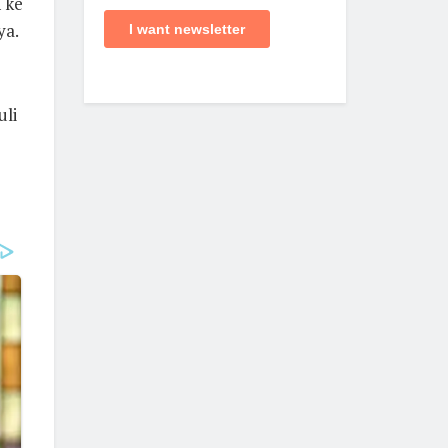
 ke
ya.
uli