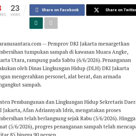
3
23
Share on Facebook
Share on Twitte
RES
VIEWS
aranusantara.com —
Pemprov DKI Jakarta menargetkan
mbersihan tumpukan sampah di kawasan Muara Angke,
karta Utara, rampung pada Sabtu (6/6/2026). Penanganan
lakukan oleh Dinas Lingkungan Hidup (DLH) DKI Jakarta
ngan mengerahkan personel, alat berat, dan armada
ngangkut sampah.
isten Pembangunan dan Lingkungan Hidup Sekretaris Daer
I Jakarta, Afan Adriansyah Idris, mengatakan proses
mbersihan telah berlangsung sejak Rabu (3/6/2026). Hingga
mat (5/6/2026), progres penanganan sampah telah mencap
itar 85 hingga 90 persen.