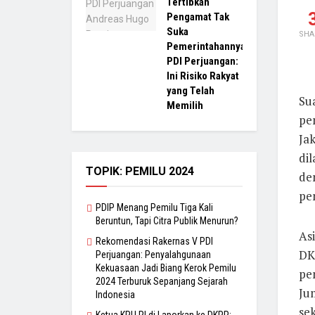
Tertibkan
Pengamat Tak
Suka
SHA
Pemerintahannya,
PDI Perjuangan:
Ini Risiko Rakyat
yang Telah
Su
Memilih
pe
Ja
di
TOPIK: PEMILU 2024
de
pe
PDIP Menang Pemilu Tiga Kali
Beruntun, Tapi Citra Publik Menurun?
As
Rekomendasi Rakernas V PDI
DK
Perjuangan: Penyalahgunaan
Kekuasaan Jadi Biang Kerok Pemilu
pe
2024 Terburuk Sepanjang Sejarah
Ju
Indonesia
sek