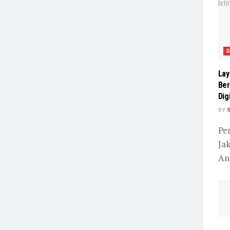
D
Lay
Ber
Dig
BY
Pe
Jak
An