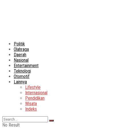
Politik
Olahraga
Daerah
Nasional
Entertainment
Teknologi
Otomotif
Lainnya
Lifestyle
Internasional
Pendidikan
Wisata
Indeks
No Result