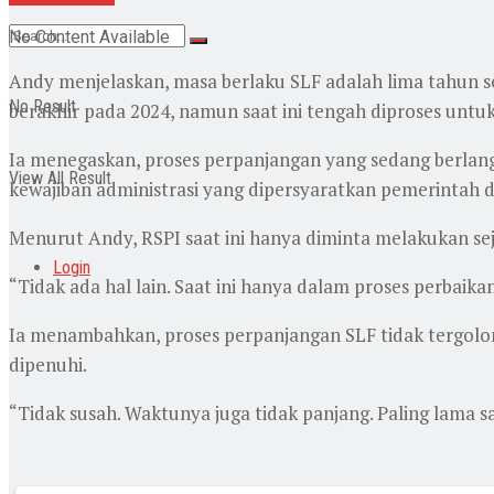
No Content Available
Andy menjelaskan, masa berlaku SLF adalah lima tahun s
No Result
berakhir pada 2024, namun saat ini tengah diproses untu
Ia menegaskan, proses perpanjangan yang sedang berla
View All Result
kewajiban administrasi yang dipersyaratkan pemerintah daer
Menurut Andy, RSPI saat ini hanya diminta melakukan se
Login
“Tidak ada hal lain. Saat ini hanya dalam proses perbaik
Ia menambahkan, proses perpanjangan SLF tidak tergolong
dipenuhi.
“Tidak susah. Waktunya juga tidak panjang. Paling lama sa