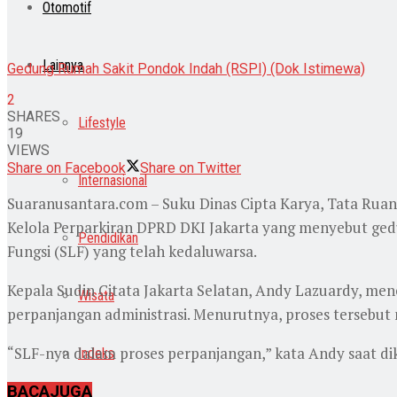
Otomotif
Lainnya
Gedung Rumah Sakit Pondok Indah (RSPI) (Dok Istimewa)
2
SHARES
Lifestyle
19
VIEWS
Share on Facebook
Share on Twitter
Internasional
Suaranusantara.com – Suku Dinas Cipta Karya, Tata Ruan
Kelola Perparkiran DPRD DKI Jakarta yang menyebut ged
Pendidikan
Fungsi (SLF) yang telah kedaluwarsa.
Kepala Sudin Citata Jakarta Selatan, Andy Lazuardy, mene
Wisata
perpanjangan administrasi. Menurutnya, proses tersebut 
“SLF-nya dalam proses perpanjangan,” kata Andy saat diko
Indeks
BACA
JUGA