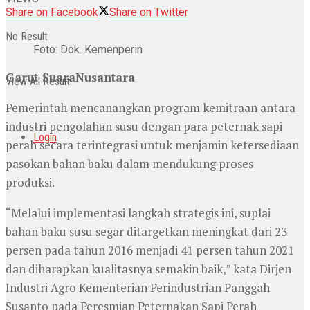
Share on Facebook
Share on Twitter
No Result
Foto: Dok. Kemenperin
Garut-SuaraNusantara
View All Result
Pemerintah mencanangkan program kemitraan antara
industri pengolahan susu dengan para peternak sapi
Login
perah secara terintegrasi untuk menjamin ketersediaan
pasokan bahan baku dalam mendukung proses
produksi.
“Melalui implementasi langkah strategis ini, suplai
bahan baku susu segar ditargetkan meningkat dari 23
persen pada tahun 2016 menjadi 41 persen tahun 2021
dan diharapkan kualitasnya semakin baik,” kata Dirjen
Industri Agro Kementerian Perindustrian Panggah
Susanto pada Peresmian Peternakan Sapi Perah