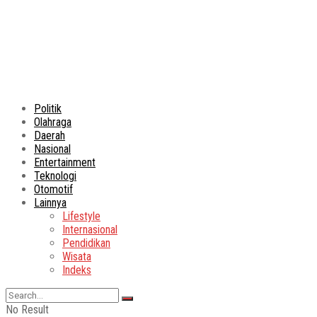
Politik
Olahraga
Daerah
Nasional
Entertainment
Teknologi
Otomotif
Lainnya
Lifestyle
Internasional
Pendidikan
Wisata
Indeks
No Result