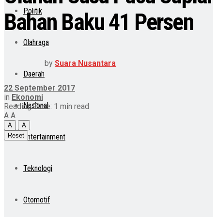
Politik
Bahan Baku 41 Persen
Olahraga
by
Suara Nusantara
Daerah
22 September 2017
in
Ekonomi
Nasional
Reading Time: 1 min read
A
A
A
A
Reset
Entertainment
Teknologi
Otomotif