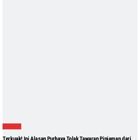
Ekonomi
Terkuak! Ini Alasan Purbaya Tolak Tawaran Pinjaman dari