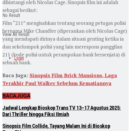
dibintangi oleh Nicolas Cage. Sinopsis film ini adalah
sebagai berikut:
No Result
Film “211” mengisahkan tentang seorang petugas polisi
bernama Mike Chandler (diperankan oleh Nicolas Cage)
View All Result
yang mendapati dirinya dalam situasi genting ketika ia
dan sekelompok polisi yang lain merespons panggilan
211 (kode polisi untuk perampokan bank bersenjata) di
Login
sebuah bank.
Baca Juga:
Sinopsis Film Brick Mansions, Laga
Terakhir Paul Walker Sebelum Kematiannya
BACA
JUGA
Jadwal Lengkap Bioskop Trans TV 13–17 Agustus 2025:
Dari Thriller hingga Fiksi Ilmiah
Sinopsis Film Collide, Tayang Malam Ini di Bioskop