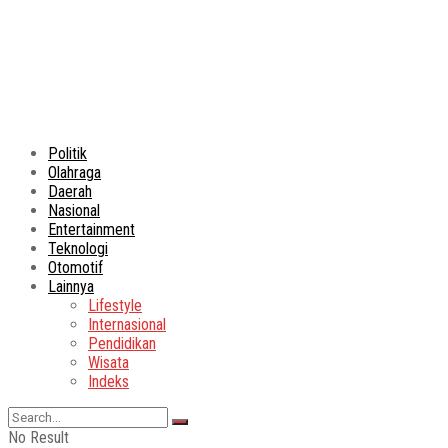
Politik
Olahraga
Daerah
Nasional
Entertainment
Teknologi
Otomotif
Lainnya
Lifestyle
Internasional
Pendidikan
Wisata
Indeks
No Result