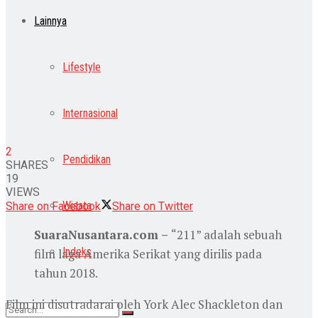
Lainnya
Lifestyle
Internasional
2
Pendidikan
SHARES
19
VIEWS
Wisata
Share on Facebook
Share on Twitter
SuaraNusantara.com –
“211” adalah sebuah
Indeks
film laga Amerika Serikat yang dirilis pada
tahun 2018.
Film ini disutradarai oleh York Alec Shackleton dan