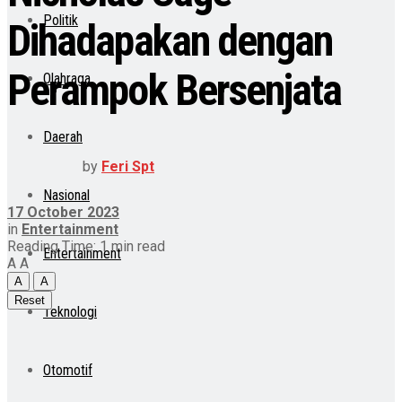
Politik
Dihadapakan dengan
Perampok Bersenjata
Olahraga
Daerah
by
Feri Spt
Nasional
17 October 2023
in
Entertainment
Reading Time: 1 min read
Entertainment
A
A
A
A
Reset
Teknologi
Otomotif