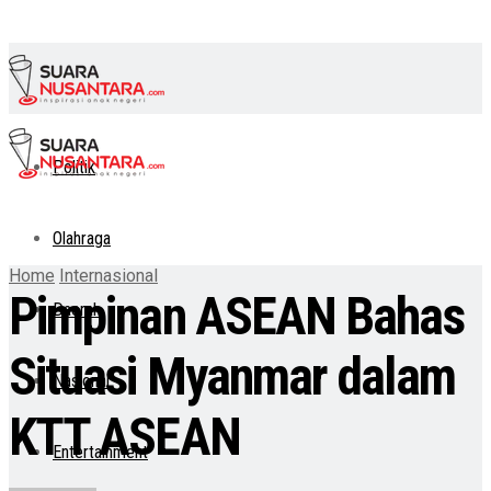
Politik
Olahraga
Home
Internasional
Pimpinan ASEAN Bahas
Daerah
Situasi Myanmar dalam
Nasional
KTT ASEAN
Entertainment