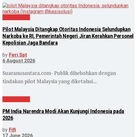
Internasional
Pilot Malaysia Ditangkap Otoritas Indonesia Selundupkan
Narkoba ke RI, Pemerintah Negeri Jiran Kerahkan Personel
Kepolisian Jaga Bandara
by
Feri Spt
6 August 2026
Suaranusantara.com- Publik dihebohkan dengan
tindakan pilot Malaysia yang diketahui...
Internasional
PM India Narendra Modi Akan Kunjungi Indonesia pada
2026
by
Fifi
17 June 2026