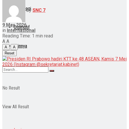
Teknologi
by
SNC 7
9 May 2026
Otomotif
in
Internasional
Reading Time: 1 min read
A
A
Lainnya
A
A
Reset
No Result
View All Result