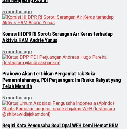
dan Menjelang RDG BI
5 months ago
Komisi III DPR RI Soroti Serangan Air Keras terhadap
Aktivis HAM Andrie Yunus
5 months ago
Prabowo Akan Tertibkan Pengamat Tak Suka
Pemerintahannya, PDI Perjuangan: Ini Risiko Rakyat yang
Telah Memilih
5 months ago
Begini Kata Pengusaha Soal Opsi WFH Demi Hemat BBM