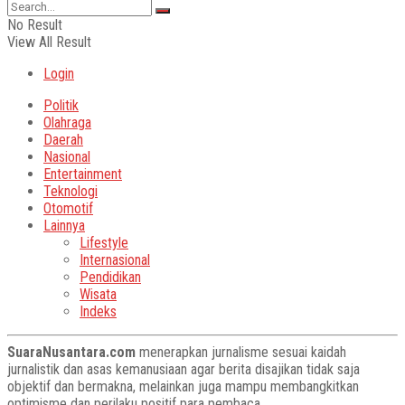
No Result
View All Result
Login
Politik
Olahraga
Daerah
Nasional
Entertainment
Teknologi
Otomotif
Lainnya
Lifestyle
Internasional
Pendidikan
Wisata
Indeks
SuaraNusantara.com
menerapkan jurnalisme sesuai kaidah
jurnalistik dan asas kemanusiaan agar berita disajikan tidak saja
objektif dan bermakna, melainkan juga mampu membangkitkan
optimisme dan perilaku positif para pembaca.