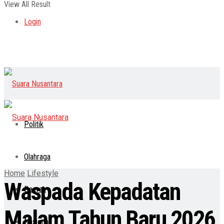
View All Result
Login
Politik
Olahraga
Home
Lifestyle
Waspada Kepadatan
Daerah
Malam Tahun Baru 2026,
Nasional