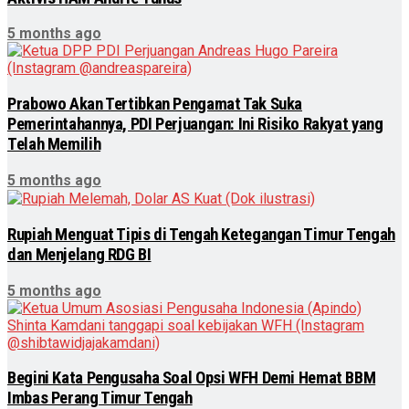
5 months ago
Prabowo Akan Tertibkan Pengamat Tak Suka
Pemerintahannya, PDI Perjuangan: Ini Risiko Rakyat yang
Telah Memilih
5 months ago
Rupiah Menguat Tipis di Tengah Ketegangan Timur Tengah
dan Menjelang RDG BI
5 months ago
Begini Kata Pengusaha Soal Opsi WFH Demi Hemat BBM
Imbas Perang Timur Tengah