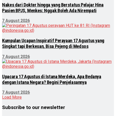
Nakes dari Dokter hingga yang Berstatus Pelajar Hina
Pasien BPJS, Menkes: Nggak Boleh Ada Nirempati
7 August 2026
Kumpulan Ucapan Inspiratif Perayaan 17 Agustus yang
Singkat tapi Berkesan, Bisa Pejeng di Medsos
7 August 2026
Upacara 17 Agustus di Istana Merdeka, Apa Bedanya
dengan Istana Negara? Begini Penjelasannya
7 August 2026
Load More
Subscribe to our newsletter