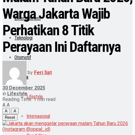
Warga Jakarta Wajib
Entertainment
Perhatikan 8 Titik
Teknologi
Perayaan Ini Daftarnya
Otomotif
by
Feri Spt
Lainnya
30 December 2025
in
Lifestyle
Lifestyle
Reading Time: 1 min read
A
A
A
A
Internasional
Reset