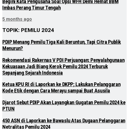
Begini Kata Pengusaha Soal Opsi WFH Demi Hemat BBM
Imbas Perang Timur Tengah
5 months ago
TOPIK: PEMILU 2024
PDIP Menang Pemilu Tiga Kali Beruntun, Tapi Citra Publik
Menurun?
Rekomendasi Rakernas V PDI Perjuangan: Penyalahgunaan
Kekuasaan Jadi Biang Kerok Pemilu 2024 Terburuk
Sepanjang Sejarah Indonesia
Ketua KPU RI di Laporkan ke DKPP; Lakukan Pelanggaran
Kode Etik dengan Cara Merayu sampai Buat Asusila
Djarot Sebut PDIP Akan Layangkan Gugatan Pemilu 2024 ke
PTUN
450 ASN di Laporkan ke Bawaslu Atas Dugaan Pelanggaran
Netralitas Pemilu 2024