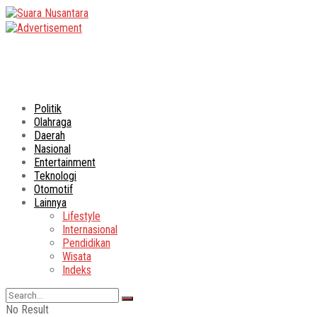
Politik
Olahraga
Daerah
Nasional
Entertainment
Teknologi
Otomotif
Lainnya
Lifestyle
Internasional
Pendidikan
Wisata
Indeks
No Result