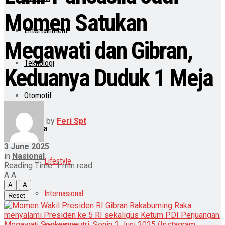
Momen Satukan
Entertainment
Megawati dan Gibran,
Teknologi
Keduanya Duduk 1 Meja
Otomotif
by
Feri Spt
Lainnya
3 June 2025
in
Nasional
Lifestyle
Reading Time: 1 min read
A
A
A
A
Internasional
Reset