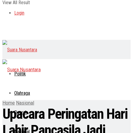
View All Result
Login
Politik
Olahraga
Home
Nasional
Upacara Peringatan Hari
Daerah
Lahir Pancasila Jadi
Nasional