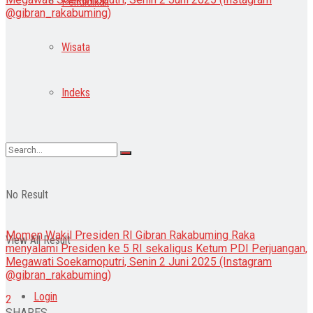
Pendidikan
Wisata
Indeks
No Result
Momen Wakil Presiden RI Gibran Rakabuming Raka
View All Result
menyalami Presiden ke 5 RI sekaligus Ketum PDI Perjuangan,
Megawati Soekarnoputri, Senin 2 Juni 2025 (Instagram
@gibran_rakabuming)
Login
2
SHARES