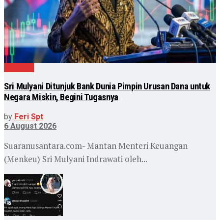
Nasional
Sri Mulyani Ditunjuk Bank Dunia Pimpin Urusan Dana untuk
Negara Miskin, Begini Tugasnya
by
Feri Spt
6 August 2026
Suaranusantara.com- Mantan Menteri Keuangan
(Menkeu) Sri Mulyani Indrawati oleh...