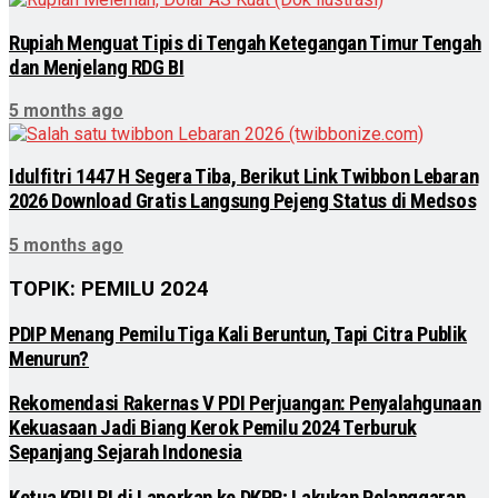
Rupiah Menguat Tipis di Tengah Ketegangan Timur Tengah
dan Menjelang RDG BI
5 months ago
Idulfitri 1447 H Segera Tiba, Berikut Link Twibbon Lebaran
2026 Download Gratis Langsung Pejeng Status di Medsos
5 months ago
TOPIK: PEMILU 2024
PDIP Menang Pemilu Tiga Kali Beruntun, Tapi Citra Publik
Menurun?
Rekomendasi Rakernas V PDI Perjuangan: Penyalahgunaan
Kekuasaan Jadi Biang Kerok Pemilu 2024 Terburuk
Sepanjang Sejarah Indonesia
Ketua KPU RI di Laporkan ke DKPP; Lakukan Pelanggaran