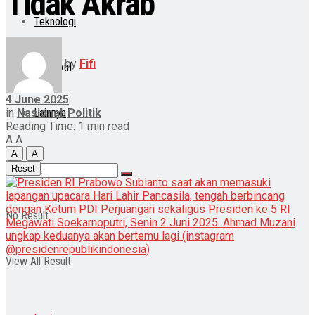
Tidak Akrab
Teknologi
by
Fifi
Otomotif
4 June 2025
in
Nasional
,
Politik
Lainnya
Reading Time: 1 min read
A
A
A
A
Reset
No Result
View All Result