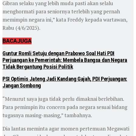
Gibran selaku yang lebih muda pasti akan selalu
menghormati para seniornya terlebih yang pernah
memimpin negara ini,” kata Freddy kepada wartawan,
Rabu (4/6/2025).
BACA
JUGA
Guntur Romli Setuju dengan Prabowo Soal Hati PDI
Perjuangan ke Pemerintah: Membela Bangsa dan Negara
Tidak Bergantung Posisi Politik
PSI Optimis Jateng Jadi Kandang Gajah, PDI Perjuangan:
Jangan Sombong
“Menurut saya juga tidak perlu dimaknai berlebihan.
Para pemimpin itu concern pada negara sesuai bidang
tugasnya masing-masing,” tambahnya.
Dia lantas meminta agar momen pertemuan Megawati