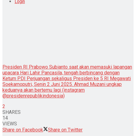
Login
Presiden RI Prabowo Subianto saat akan memasuki lapangan
upacara Hari Lahir Pancasila, tengah berbincang dengan
Ketum PDI Perjuangan sekaligus Presiden ke 5 RI Megawati
Soekarnoputri, Senin 2 Juni 2025. Ahmad Muzani ungkap
keduanya akan bertemu lagi (instagram
@presidenrepublikindonesia)
2
SHARES
14
VIEWS
Share on Facebook
Share on Twitter