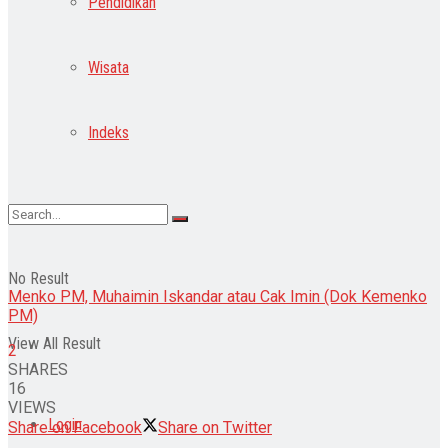
Pendidikan
Wisata
Indeks
No Result
Menko PM, Muhaimin Iskandar atau Cak Imin (Dok Kemenko
PM)
View All Result
2
SHARES
16
VIEWS
Login
Share on Facebook
Share on Twitter