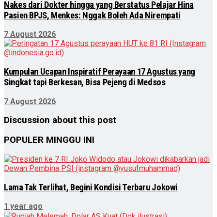
Nakes dari Dokter hingga yang Berstatus Pelajar Hina
Pasien BPJS, Menkes: Nggak Boleh Ada Nirempati
7 August 2026
Kumpulan Ucapan Inspiratif Perayaan 17 Agustus yang
Singkat tapi Berkesan, Bisa Pejeng di Medsos
7 August 2026
Discussion about this post
POPULER MINGGU INI
Lama Tak Terlihat, Begini Kondisi Terbaru Jokowi
1 year ago