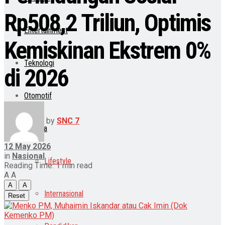
Rp508,2 Triliun, Optimis
Entertainment
Kemiskinan Ekstrem 0%
Teknologi
di 2026
Otomotif
by
SNC 7
Lainnya
12 May 2026
in
Nasional
Lifestyle
Reading Time: 1 min read
A
A
A
A
Internasional
Reset