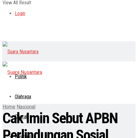
View All Result
Login
Politik
Olahraga
Home
Nasional
Cak Imin Sebut APBN
Daerah
Perlindungan Sosial
Nasional