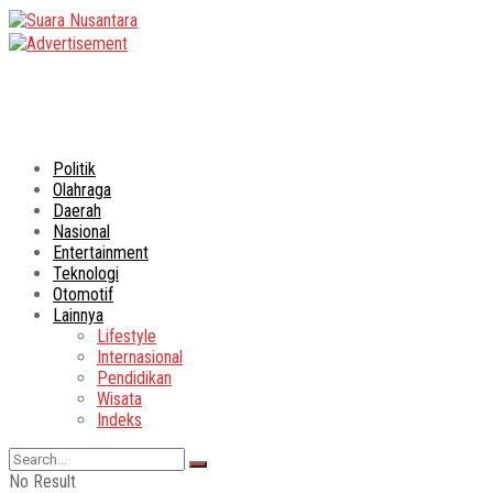
Politik
Olahraga
Daerah
Nasional
Entertainment
Teknologi
Otomotif
Lainnya
Lifestyle
Internasional
Pendidikan
Wisata
Indeks
No Result