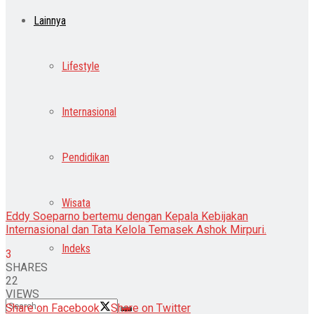
Lainnya
Lifestyle
Internasional
Pendidikan
Wisata
Eddy Soeparno bertemu dengan Kepala Kebijakan
Internasional dan Tata Kelola Temasek Ashok Mirpuri.
Indeks
3
SHARES
22
VIEWS
Share on Facebook
Share on Twitter