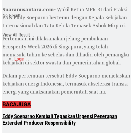
Suaranusantara.com-
Wakil Ketua MPR RI dari Fraksi
No Result
PAN Eddy Soeparno bertemu dengan Kepala Kebijakan
Internasional dan Tata Kelola Temasek Ashok Mirpuri.
View All Result
Pertemuan ini dilaksanakan jelang pembukaan
Ecosperity Week 2026 di Singapura, yang telah
memasuki tahun ke sebelas dan dihadiri oleh pemangku
Login
kebijakan di sektor swasta dan pemerintahan global.
Dalam pertemuan tersebut Eddy Soeparno menjelaskan
kebijakan energi Indonesia, termasuk akselerasi transisi
energi yang dilaksanakan pemerintah saat ini.
BACA
JUGA
Eddy Soeparno Kembali Tegaskan Urgensi Penerapan
Extended Producer Responsibility