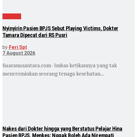
Nasional
Nyinyirin Pasien BPJS Sebut Playing Victims, Dokter
Tamara Dipecat dari RS Pusri
by
Feri Spt
7 August 2026
Suaranusantara.com- Imbas ketikannya yang tak
mencerminkan seorang tenaga kesehatan...
Nakes dari Dokter hingga yang Berstatus Pelajar Hina
Pasien BPJS, Menkes: Nggak Boleh Ada Nirempati