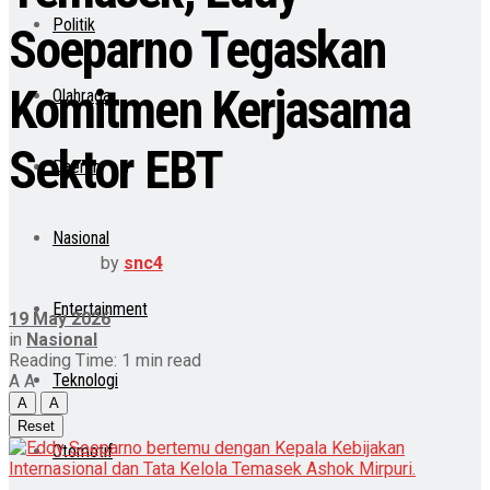
Politik
Soeparno Tegaskan
Komitmen Kerjasama
Olahraga
Sektor EBT
Daerah
Nasional
by
snc4
Entertainment
19 May 2026
in
Nasional
Reading Time: 1 min read
Teknologi
A
A
A
A
Reset
Otomotif