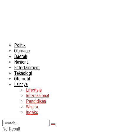
Politik
Olahraga
Daerah
Nasional
Entertainment
Teknologi
Otomotif
Lainnya
Lifestyle
Internasional
Pendidikan
Wisata
Indeks
No Result