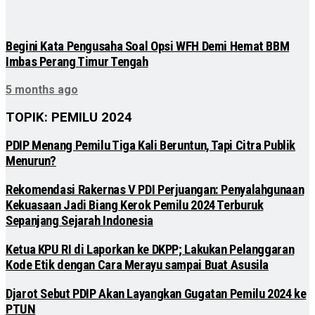
Begini Kata Pengusaha Soal Opsi WFH Demi Hemat BBM
Imbas Perang Timur Tengah
5 months ago
TOPIK: PEMILU 2024
PDIP Menang Pemilu Tiga Kali Beruntun, Tapi Citra Publik
Menurun?
Rekomendasi Rakernas V PDI Perjuangan: Penyalahgunaan
Kekuasaan Jadi Biang Kerok Pemilu 2024 Terburuk
Sepanjang Sejarah Indonesia
Ketua KPU RI di Laporkan ke DKPP; Lakukan Pelanggaran
Kode Etik dengan Cara Merayu sampai Buat Asusila
Djarot Sebut PDIP Akan Layangkan Gugatan Pemilu 2024 ke
PTUN