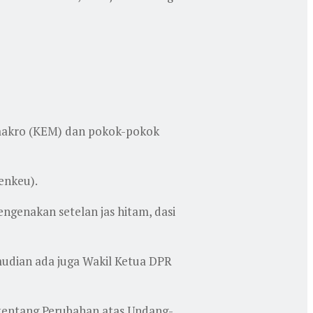
 makro (KEM) dan pokok-pokok
enkeu).
ngenakan setelan jas hitam, dasi
udian ada juga Wakil Ketua DPR
I, tentang Perubahan atas Undang-