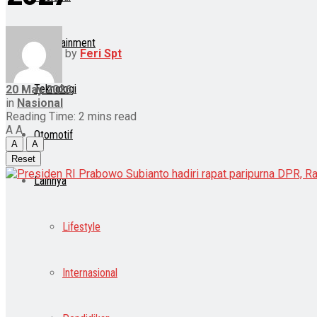
Entertainment
by
Feri Spt
Teknologi
20 May 2026
in
Nasional
Reading Time: 2 mins read
A
A
Otomotif
A
A
Reset
Lainnya
Lifestyle
Internasional