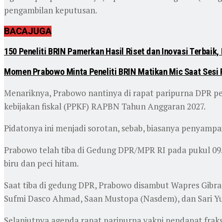
pengambilan keputusan.
BACA
JUGA
150 Peneliti BRIN Pamerkan Hasil Riset dan Inovasi Terbaik
Momen Prabowo Minta Peneliti BRIN Matikan Mic Saat Sesi 
Menariknya, Prabowo nantinya di rapat paripurna DPR 
kebijakan fiskal (PPKF) RAPBN Tahun Anggaran 2027.
Pidatonya ini menjadi sorotan, sebab, biasanya penyam
Prabowo telah tiba di Gedung DPR/MPR RI pada pukul 09.3
biru dan peci hitam.
Saat tiba di gedung DPR, Prabowo disambut Wapres Gibr
Sufmi Dasco Ahmad, Saan Mustopa (Nasdem), dan Sari Yul
Selanjutnya agenda rapat paripurna yakni pendapat fraksi