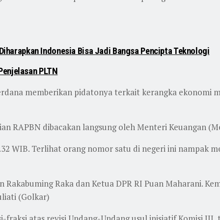
, Diharapkan Indonesia Bisa Jadi Bangsa Pencipta Teknologi
Penjelasan PLTN
perdana memberikan pidatonya terkait kerangka ekonomi
paian RAPBN dibacakan langsung oleh Menteri Keuangan (M
2 WIB. Terlihat orang nomor satu di negeri ini nampak me
an Rakabuming Raka dan Ketua DPR RI Puan Maharani. Kem
iati (Golkar)
-fraksi atas revisi Undang-Undang usul inisiatif Komisi II