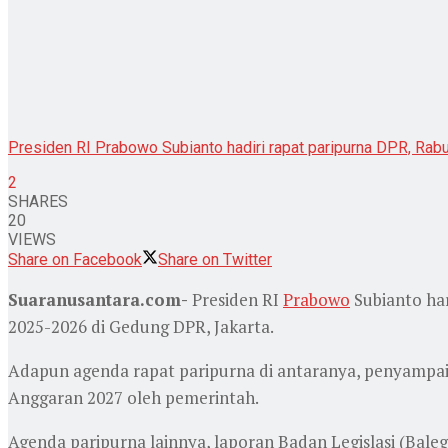
Presiden RI Prabowo Subianto hadiri rapat paripurna DPR, Rabu
2
SHARES
20
VIEWS
Share on Facebook
Share on Twitter
Suaranusantara.com-
Presiden RI
Prabowo
Subianto har
2025-2026 di Gedung DPR, Jakarta.
Adapun agenda rapat paripurna di antaranya, penyampa
Anggaran 2027 oleh pemerintah.
Agenda paripurna lainnya, laporan Badan Legislasi (Bale