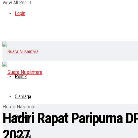
View All Result
Login
Politik
Olahraga
Home
Nasional
Hadiri Rapat Paripurna
Daerah
2027
Nasional