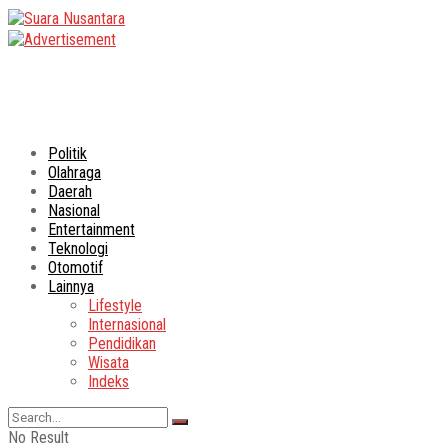
Politik
Olahraga
Daerah
Nasional
Entertainment
Teknologi
Otomotif
Lainnya
Lifestyle
Internasional
Pendidikan
Wisata
Indeks
No Result