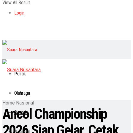
View All Result
Login
Politik
Olahraga
Home
Nasional
Ancol Championship
Daerah
2026 Siap Gelar, Cetak
Nasional