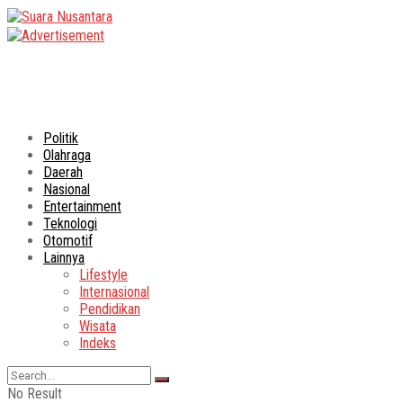
Politik
Olahraga
Daerah
Nasional
Entertainment
Teknologi
Otomotif
Lainnya
Lifestyle
Internasional
Pendidikan
Wisata
Indeks
No Result