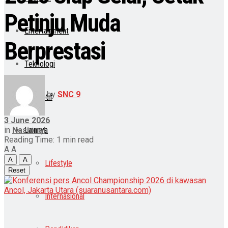
Petinju Muda
Entertainment
Berprestasi
Teknologi
by
SNC 9
Otomotif
3 June 2026
in
Nasional
Lainnya
Reading Time: 1 min read
A
A
A
A
Lifestyle
Reset
Internasional