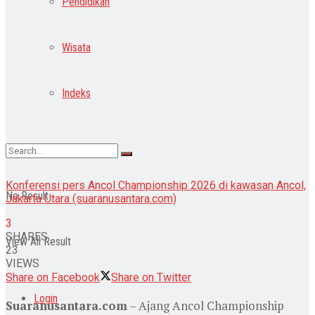
Pendidikan
Wisata
Indeks
Konferensi pers Ancol Championship 2026 di kawasan Ancol,
No Result
Jakarta Utara (suaranusantara.com)
3
SHARES
View All Result
23
VIEWS
Share on Facebook
Share on Twitter
Login
Suaranusantara.com
– Ajang Ancol Championship