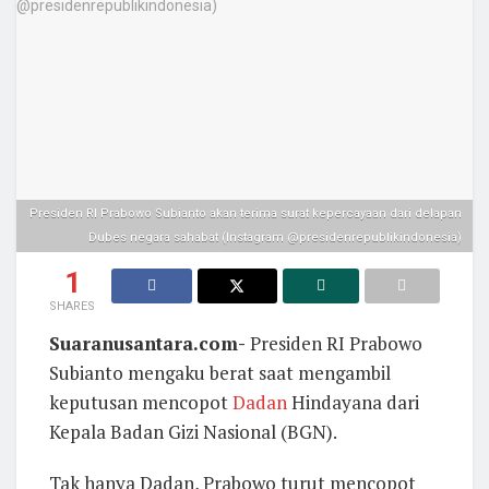
Presiden RI Prabowo Subianto akan terima surat kepercayaan dari delapan
Dubes negara sahabat (Instagram @presidenrepublikindonesia)
1
SHARES
Suaranusantara.com-
Presiden RI Prabowo
Subianto mengaku berat saat mengambil
keputusan mencopot
Dadan
Hindayana dari
Kepala Badan Gizi Nasional (BGN).
Tak hanya Dadan, Prabowo turut mencopot