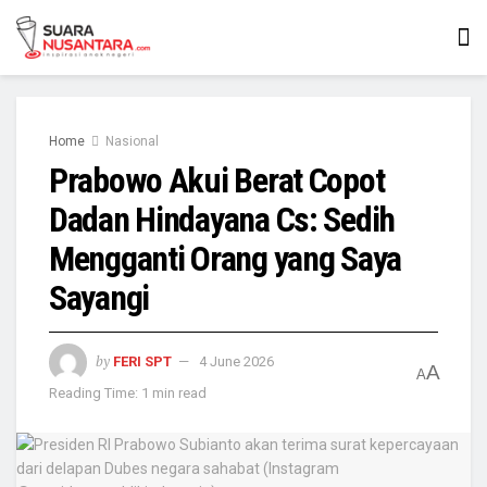
Home
Nasional
Prabowo Akui Berat Copot
Dadan Hindayana Cs: Sedih
Mengganti Orang yang Saya
Sayangi
by
FERI SPT
4 June 2026
A
A
Reading Time: 1 min read