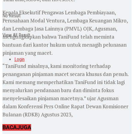
Kepala Eksekutif Pengawas Lembaga Pembiayaan,
No Result
Perusahaan Modal Ventura, Lembaga Keuangan Mikro,
dan Lembaga Jasa Lainnya (PMVL) OJK, Agusman,
View All Result
mengungkapkan bahwa TaniFund telah meminta
bantuan dari kantor hukum untuk menagih pelunasan
pinjaman yang macet.
Login
“TaniFund misalnya, kami monitoring terhadap
penanganan pinjaman macet secara khusus dan penuh.
Kami memang memperhatikan TaniFund ini tidak lagi
menyalurkan pendanaan baru dan diminta fokus
menyelesaikan pinjaman macetnya.” ujar Agusman
dalam Konferensi Pers Online Rapat Dewan Komisioner
Bulanan (RDKB) Agustus 2023,
BACA
JUGA