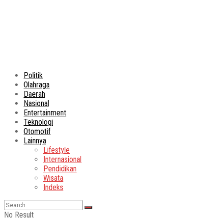
Politik
Olahraga
Daerah
Nasional
Entertainment
Teknologi
Otomotif
Lainnya
Lifestyle
Internasional
Pendidikan
Wisata
Indeks
No Result