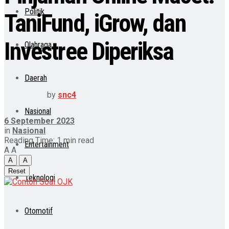
Politik
TaniFund, iGrow, dan
Investree Diperiksa
Olahraga
Daerah
by
snc4
Nasional
6 September 2023
in
Nasional
Reading Time: 1 min read
Entertainment
A
A
A
A
Reset
Teknologi
Otomotif