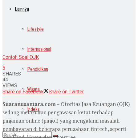
Lainnya
Lifestyle
Internasional
Contoh Soal OJK
5
Pendidikan
SHARES
44
VIEWS
Wisata
Share on Facebook
Share on Twitter
Suaranusantara.com
– Otoritas Jasa Keuangan (OJK)
Indeks
sedang melakukan pengawasan ketat terhadap
pinjaman online (pinjol) yang mengalami masalah
pembayaran di beberapa perusahaan fintech, seperti
TaniFund, iGrow, dan Investree.