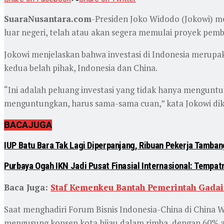
SuaraNusantara.com
-Presiden Joko Widodo (Jokowi) m
luar negeri, telah atau akan segera memulai proyek pemb
Jokowi menjelaskan bahwa investasi di Indonesia merup
kedua belah pihak, Indonesia dan China.
“Ini adalah peluang investasi yang tidak hanya menguntun
menguntungkan, harus sama-sama cuan,” kata Jokowi dikut
BACA
JUGA
IUP Batu Bara Tak Lagi Diperpanjang, Ribuan Pekerja Tamba
Purbaya Ogah IKN Jadi Pusat Finasial Internasional: Tempatn
Baca Juga:
Staf Kemenkeu Bantah Pemerintah Gadai
Saat menghadiri Forum Bisnis Indonesia-China di China 
mengusung konsep kota hijau dalam rimba, dengan 60% a