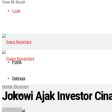
View All Result
Login
Politik
Olahraga
Home
Ekonomi
Jokowi Ajak Investor Cina
Daerah
Nasional