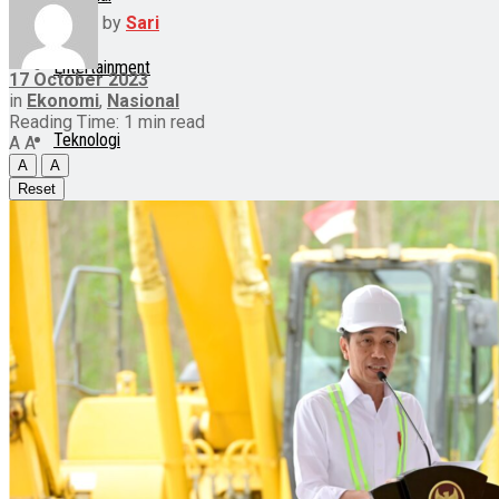
by
Sari
Entertainment
17 October 2023
in
Ekonomi
,
Nasional
Reading Time: 1 min read
Teknologi
A
A
A
A
Reset
Otomotif
Lainnya
Lifestyle
Internasional