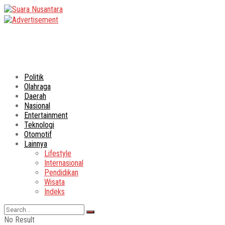
Politik
Olahraga
Daerah
Nasional
Entertainment
Teknologi
Otomotif
Lainnya
Lifestyle
Internasional
Pendidikan
Wisata
Indeks
No Result