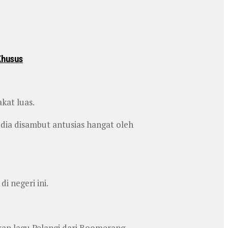
Khusus
kat luas.
dia disambut antusias hangat oleh
 negeri ini.
kan lagu Pelangi dari Boomerang.