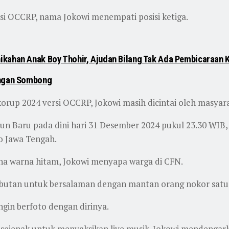
rsi OCCRP, nama Jokowi menempati posisi ketiga.
ikahan Anak Boy Thohir, Ajudan Bilang Tak Ada Pembicaraan 
angan Sombong
rup 2024 versi OCCRP, Jokowi masih dicintai oleh masyara
n Baru pada dini hari 31 Desember 2024 pukul 23.30 WIB, 
o Jawa Tengah.
ana warna hitam, Jokowi menyapa warga di CFN.
butan untuk bersalaman dengan mantan orang nokor satu di
ngin berfoto dengan dirinya.
i sejenak untuk menyaksikan live musik. Jokowi mendengar