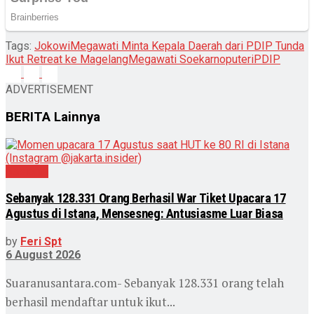
Tags:
Jokowi
Megawati Minta Kepala Daerah dari PDIP Tunda
Ikut Retreat ke Magelang
Megawati Soekarnoputeri
PDIP
ADVERTISEMENT
BERITA
Lainnya
Nasional
Sebanyak 128.331 Orang Berhasil War Tiket Upacara 17
Agustus di Istana, Mensesneg: Antusiasme Luar Biasa
by
Feri Spt
6 August 2026
Suaranusantara.com- Sebanyak 128.331 orang telah
berhasil mendaftar untuk ikut...