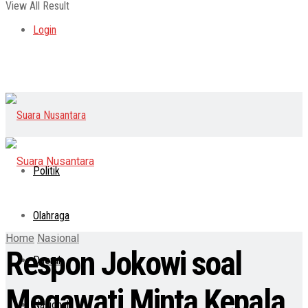
View All Result
Login
Politik
Olahraga
Home
Nasional
Respon Jokowi soal
Daerah
Megawati Minta Kepala
Nasional