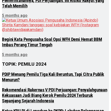
Pemerintahannya, PDI Perjuangan: Ini Risiko Rakyat yang
Telah Memilih
5 months ago
Begini Kata Pengusaha Soal Opsi WFH Demi Hemat BBM
Imbas Perang Timur Tengah
5 months ago
TOPIK: PEMILU 2024
PDIP Menang Pemilu Tiga Kali Beruntun, Tapi Citra Publik
Menurun?
Rekomendasi Rakernas V PDI Perjuangan: Penyalahgunaan
Kekuasaan Jadi Biang Kerok Pemilu 2024 Terburuk
Sepanjang Sejarah Indonesia
Ketua KPU RI di Laporkan ke DKPP; Lakukan Pelanggaran