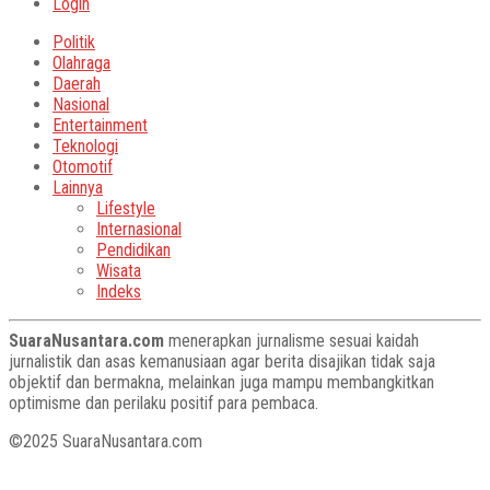
Login
Politik
Olahraga
Daerah
Nasional
Entertainment
Teknologi
Otomotif
Lainnya
Lifestyle
Internasional
Pendidikan
Wisata
Indeks
SuaraNusantara.com
menerapkan jurnalisme sesuai kaidah
jurnalistik dan asas kemanusiaan agar berita disajikan tidak saja
objektif dan bermakna, melainkan juga mampu membangkitkan
optimisme dan perilaku positif para pembaca.
©2025 SuaraNusantara.com