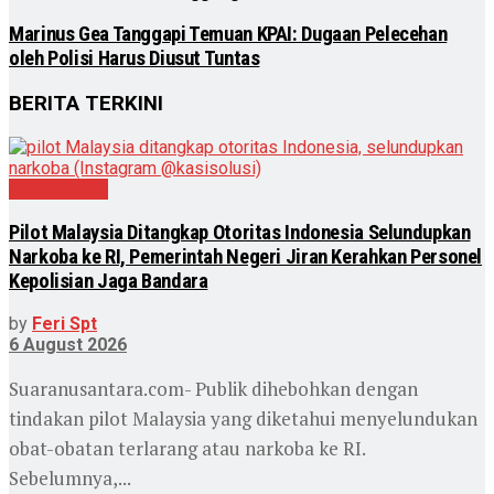
Marinus Gea Tanggapi Temuan KPAI: Dugaan Pelecehan
oleh Polisi Harus Diusut Tuntas
BERITA TERKINI
Internasional
Pilot Malaysia Ditangkap Otoritas Indonesia Selundupkan
Narkoba ke RI, Pemerintah Negeri Jiran Kerahkan Personel
Kepolisian Jaga Bandara
by
Feri Spt
6 August 2026
Suaranusantara.com- Publik dihebohkan dengan
tindakan pilot Malaysia yang diketahui menyelundukan
obat-obatan terlarang atau narkoba ke RI.
Sebelumnya,...