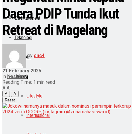
Daera PDIP Tunda Ikut
Entertainment
Retreat di Magelang
Teknologi
by
snc4
Otomotif
21 February 2025
in
Nasional
Lainnya
Reading Time: 1 min read
A
A
A
A
Lifestyle
Reset
Internasional