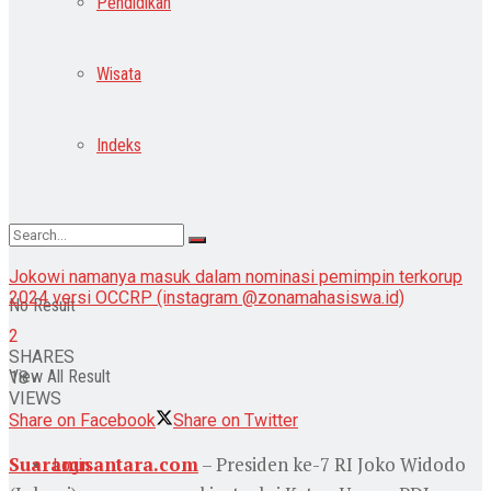
Pendidikan
Wisata
Indeks
Jokowi namanya masuk dalam nominasi pemimpin terkorup
2024 versi OCCRP (instagram @zonamahasiswa.id)
No Result
2
SHARES
View All Result
18
VIEWS
Share on Facebook
Share on Twitter
Suaranusantara.com
– Presiden ke-7 RI Joko Widodo
Login