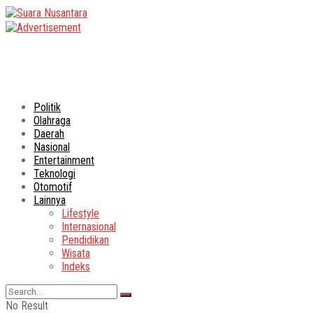
Politik
Olahraga
Daerah
Nasional
Entertainment
Teknologi
Otomotif
Lainnya
Lifestyle
Internasional
Pendidikan
Wisata
Indeks
No Result