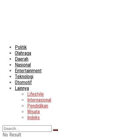
Politik
Olahraga
Daerah
Nasional
Entertainment
Teknologi
Otomotif
Lainnya
Lifestyle
Internasional
Pendidikan
Wisata
Indeks
No Result