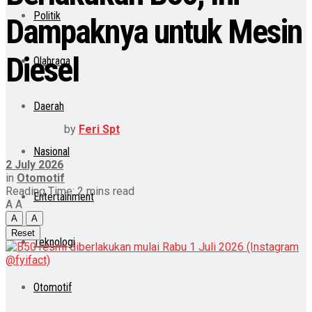
Politik
Dampaknya untuk Mesin
Diesel
Olahraga
Daerah
by
Feri Spt
Nasional
2 July 2026
in
Otomotif
Reading Time: 2 mins read
Entertainment
A
A
A
A
Reset
Teknologi
Otomotif