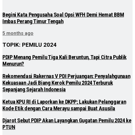
Begini Kata Pengusaha Soal Opsi WFH Demi Hemat BBM
Imbas Perang Timur Tengah
5 months ago
TOPIK: PEMILU 2024
PDIP Menang Pemilu Tiga Kali Beruntun, Tapi Citra Publik
Menurun?
Rekomendasi Rakernas V PDI Perjuangan: Penyalahgunaan
Kekuasaan Jadi Biang Kerok Pemilu 2024 Terburuk
Sepanjang Sejarah Indonesia
Ketua KPU RI di Laporkan ke DKPP; Lakukan Pelanggaran
Kode Etik dengan Cara Merayu sampai Buat Asusila
Djarot Sebut PDIP Akan Layangkan Gugatan Pemilu 2024 ke
PTUN