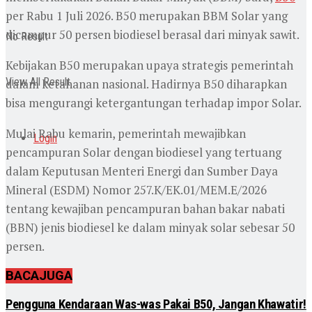
per Rabu 1 Juli 2026. B50 merupakan BBM Solar yang
dicampur 50 persen biodiesel berasal dari minyak sawit.
No Result
Kebijakan B50 merupakan upaya strategis pemerintah
View All Result
dalam ketahanan nasional. Hadirnya B50 diharapkan
bisa mengurangi ketergantungan terhadap impor Solar.
Mulai Rabu kemarin, pemerintah mewajibkan
Login
pencampuran Solar dengan biodiesel yang tertuang
dalam Keputusan Menteri Energi dan Sumber Daya
Mineral (ESDM) Nomor 257.K/EK.01/MEM.E/2026
tentang kewajiban pencampuran bahan bakar nabati
(BBN) jenis biodiesel ke dalam minyak solar sebesar 50
persen.
BACA
JUGA
Pengguna Kendaraan Was-was Pakai B50, Jangan Khawatir!