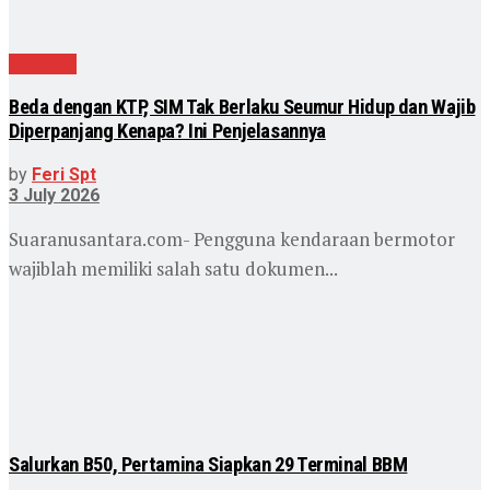
Otomotif
Beda dengan KTP, SIM Tak Berlaku Seumur Hidup dan Wajib
Diperpanjang Kenapa? Ini Penjelasannya
by
Feri Spt
3 July 2026
Suaranusantara.com- Pengguna kendaraan bermotor
wajiblah memiliki salah satu dokumen...
Salurkan B50, Pertamina Siapkan 29 Terminal BBM