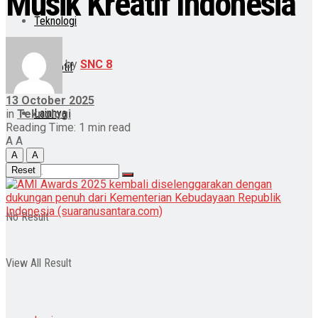
Musik Kreatif Indonesia
Teknologi
by
SNC 8
Otomotif
13 October 2025
Lainnya
in
Teknologi
Reading Time: 1 min read
A
A
A
A
Reset
No Result
View All Result