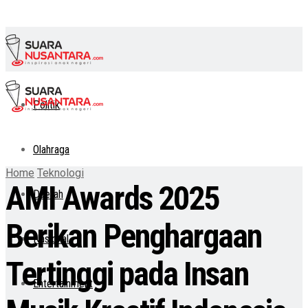
Politik
Olahraga
Home
Teknologi
AMI Awards 2025
Daerah
Berikan Penghargaan
Nasional
Tertinggi pada Insan
Entertainment