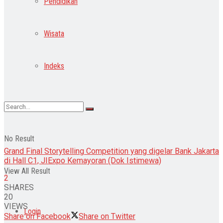
Pendidikan
Wisata
Indeks
No Result
Grand Final Storytelling Competition yang digelar Bank Jakarta
di Hall C1, JIExpo Kemayoran (Dok Istimewa)
View All Result
2
SHARES
20
VIEWS
Login
Share on Facebook
Share on Twitter