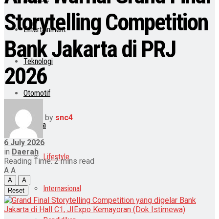
Storytelling Competition
Entertainment
Bank Jakarta di PRJ
Teknologi
2026
Otomotif
by
snc4
Lainnya
6 July 2026
in
Daerah
Lifestyle
Reading Time: 2 mins read
A
A
A
A
Internasional
Reset