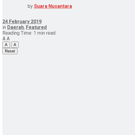
by
Suara Nusantara
24 February 2019
in
Daerah
,
Featured
Reading Time: 1 min read
A
A
A
A
Reset