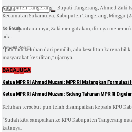
Kabupaten Tangerang – Bupati Tangerang, Ahmed Zaki I
Kecamatan Sukamulya, Kabupaten Tangerang, Minggu (24
Dalam pantauannya, Zaki mengatakan, dirinya menemukan 
No Result
ada.
View All Result
“Jadi tadi keluhan dari pemilih, ada kesulitan karena bili
masyarakat kesulitan,” ujarnya.
BACA
JUGA
Login
Ketua MPR RI Ahmad Muzani: MPR RI Matangkan Formulasi
Ketua MPR RI Ahmad Muzani: Sidang Tahunan MPR RI Digelar
Keluhan tersebut pun telah disampaikan kepada KPU Ka
“Sudah kita sampaikan ke KPU Kabupaten Tangerang masal
katanya.