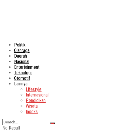
Politik
Olahraga
Daerah
Nasional
Entertainment
Teknologi
Otomotif
Lainnya
Lifestyle
Internasional
Pendidikan
Wisata
Indeks
No Result