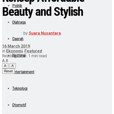
Politik
Beauty and Stylish
Olahraga
by
Suara Nusantara
Daerah
16 March 2019
in
Ekonomi
,
Featured
Nasional
Reading Time: 1 min read
A
A
A
A
Reset
Entertainment
Teknologi
Otomotif