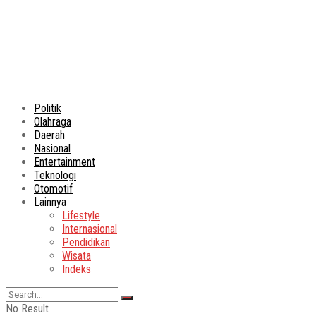
Politik
Olahraga
Daerah
Nasional
Entertainment
Teknologi
Otomotif
Lainnya
Lifestyle
Internasional
Pendidikan
Wisata
Indeks
No Result