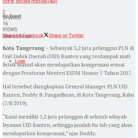
listrik secara massal.(aul)
2
No Result
SHARES
16
VIEWS
Share on Facebook
Share on Twitter
View All Result
Kota Tangerang –
Sebanyak 3,2 juta pelanggan PLN di
Unit Induk Daerah (UID) Banten yang terdampak mati
Login
listrik massal akan mendapatkan kompensasi sesuai
dengan Peraturan Menteri ESDM Nomor 7 Tahun 2017.
Hal tersebut diungkapkan General Manager PLN UID
Banten, Doddy B. Pangaribuan, di Kota Tangerang, Rabu
(7/8/2019).
“Kami memiliki 3,2 juta pelanggan di seluruh wilayah
layanan UID Banten, sehingga jumlah itu lah yang akan
mendapatkan kompensasi,” ujar Doddy.