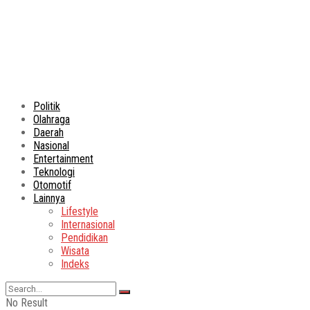
Politik
Olahraga
Daerah
Nasional
Entertainment
Teknologi
Otomotif
Lainnya
Lifestyle
Internasional
Pendidikan
Wisata
Indeks
No Result