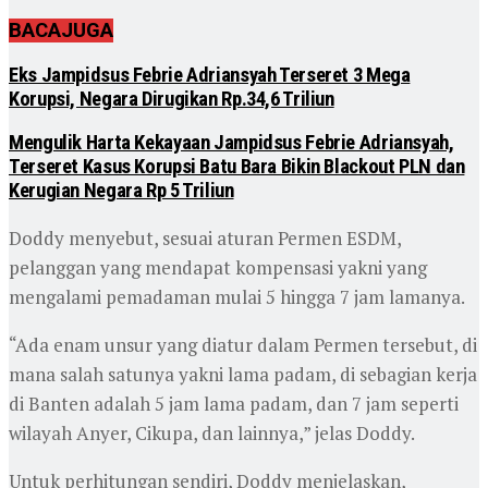
BACA
JUGA
Eks Jampidsus Febrie Adriansyah Terseret 3 Mega
Korupsi, Negara Dirugikan Rp.34,6 Triliun
Mengulik Harta Kekayaan Jampidsus Febrie Adriansyah,
Terseret Kasus Korupsi Batu Bara Bikin Blackout PLN dan
Kerugian Negara Rp 5 Triliun
Doddy menyebut, sesuai aturan Permen ESDM,
pelanggan yang mendapat kompensasi yakni yang
mengalami pemadaman mulai 5 hingga 7 jam lamanya.
“Ada enam unsur yang diatur dalam Permen tersebut, di
mana salah satunya yakni lama padam, di sebagian kerja
di Banten adalah 5 jam lama padam, dan 7 jam seperti
wilayah Anyer, Cikupa, dan lainnya,” jelas Doddy.
Untuk perhitungan sendiri, Doddy menjelaskan,