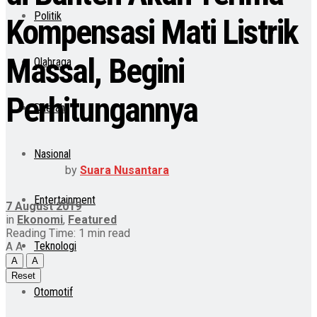
Politik
Kompensasi Mati Listrik
Massal, Begini
Olahraga
Perhitungannya
Daerah
Nasional
by
Suara Nusantara
Entertainment
7 August 2019
in
Ekonomi
,
Featured
Reading Time: 1 min read
Teknologi
A
A
A
A
Reset
Otomotif