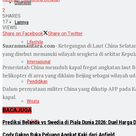
Otomotif
2
SHARES
17
Lainnya
VIEWS
Share on Facebook
Share on Twitter
Lifestyle
Suaranusantara.com-
Ketegangan di Laut China Selata
yang disebut memasuki wilayah sengketa di sekitar Kepul
Internasional
Pemerintah China menuduh kapal fregat angkatan laut B
helikopter di area yang diklaim Beijing sebagai wilayah u
Pendidikan
Dalam pernyataan militer China yang dikutip AFP pada Ka
kapal.
Wisata
BACA
JUGA
Indeks
Prediksi Belanda vs Swedia di Piala Dunia 2026: Duel Harga D
Cody Gakpo Buka Peluang Angkat Kaki dari Anfield