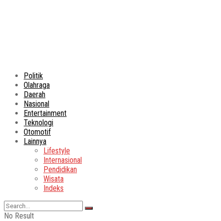
Politik
Olahraga
Daerah
Nasional
Entertainment
Teknologi
Otomotif
Lainnya
Lifestyle
Internasional
Pendidikan
Wisata
Indeks
No Result