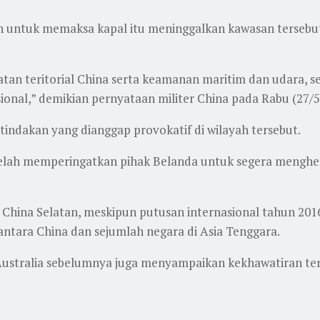
h untuk memaksa kapal itu meninggalkan kawasan terseb
atan teritorial China serta keamanan maritim dan udara, 
onal,” demikian pernyataan militer China pada Rabu (27/
ndakan yang dianggap provokatif di wilayah tersebut.
elah memperingatkan pihak Belanda untuk segera menghen
 China Selatan, meskipun putusan internasional tahun 201
ntara China dan sejumlah negara di Asia Tenggara.
an Australia sebelumnya juga menyampaikan kekhawatiran te