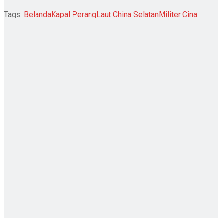
Tags:
Belanda
Kapal Perang
Laut China Selatan
Militer Cina