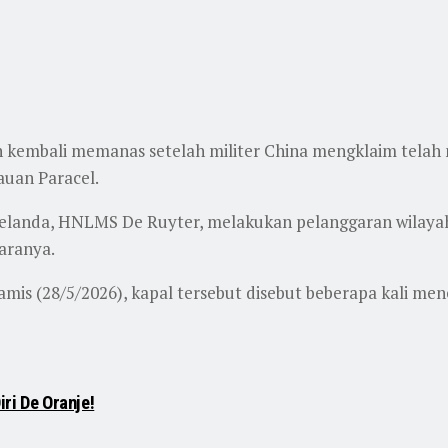
n kembali memanas setelah militer China mengklaim telah 
auan Paracel.
elanda, HNLMS De Ruyter, melakukan pelanggaran wilayah
daranya.
mis (28/5/2026), kapal tersebut disebut beberapa kali men
iri De Oranje!