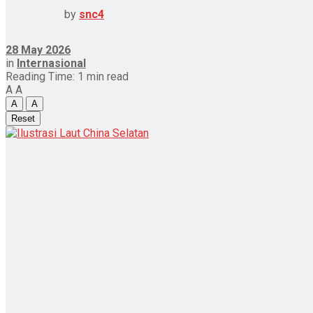
by
snc4
28 May 2026
in
Internasional
Reading Time: 1 min read
A
A
A
A
Reset