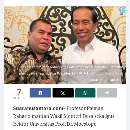
Profesor Paiman Raharjo angkat bicara soal tudingan ikut terlibat
pembuatan ijazah palsu Presiden ke 7 RI Joko Widodo atau Jokowi
(instagram @duniahariini)
7
SHARES
Suaranusantara.com-
Profesor Paiman
Raharjo mantan Wakil Menteri Desa sekaligus
Rektor Universitas Prof. Dr. Moestopo