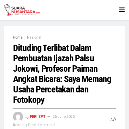
Home
Nasional
Dituding Terlibat Dalam
Pembuatan Ijazah Palsu
Jokowi, Profesor Paiman
Angkat Bicara: Saya Memang
Usaha Percetakan dan
Fotokopy
by
FERI SPT
26 June 2025
A
A
Reading Time: 1 min read