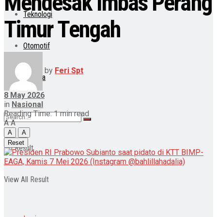
Mendesak Imbas Perang
Teknologi
Timur Tengah
Otomotif
by
Feri Spt
Lainnya
8 May 2026
in
Nasional
Reading Time: 1 min read
A
A
A
A
Reset
No Result
View All Result