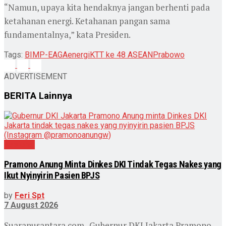
“Namun, upaya kita hendaknya jangan berhenti pada
ketahanan energi. Ketahanan pangan sama
fundamentalnya,” kata Presiden.
Tags:
BIMP-EAGA
energi
KTT ke 48 ASEAN
Prabowo
ADVERTISEMENT
BERITA
Lainnya
Nasional
Pramono Anung Minta Dinkes DKI Tindak Tegas Nakes yang
Ikut Nyinyirin Pasien BPJS
by
Feri Spt
7 August 2026
Suaranusantara.com- Gubernur DKI Jakarta Pramono