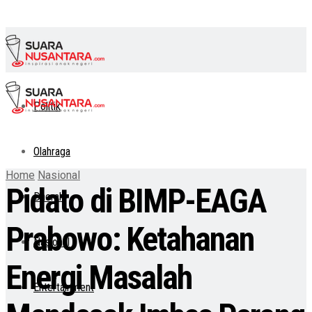
Politik
Olahraga
Home
Nasional
Pidato di BIMP-EAGA
Daerah
Prabowo: Ketahanan
Nasional
Energi Masalah
Entertainment