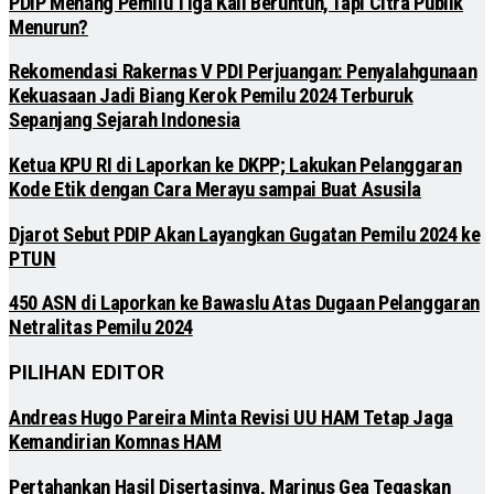
PDIP Menang Pemilu Tiga Kali Beruntun, Tapi Citra Publik
Menurun?
Rekomendasi Rakernas V PDI Perjuangan: Penyalahgunaan
Kekuasaan Jadi Biang Kerok Pemilu 2024 Terburuk
Sepanjang Sejarah Indonesia
Ketua KPU RI di Laporkan ke DKPP; Lakukan Pelanggaran
Kode Etik dengan Cara Merayu sampai Buat Asusila
Djarot Sebut PDIP Akan Layangkan Gugatan Pemilu 2024 ke
PTUN
450 ASN di Laporkan ke Bawaslu Atas Dugaan Pelanggaran
Netralitas Pemilu 2024
PILIHAN EDITOR
Andreas Hugo Pareira Minta Revisi UU HAM Tetap Jaga
Kemandirian Komnas HAM
Pertahankan Hasil Disertasinya, Marinus Gea Tegaskan