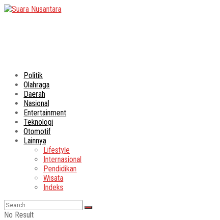
Politik
Olahraga
Daerah
Nasional
Entertainment
Teknologi
Otomotif
Lainnya
Lifestyle
Internasional
Pendidikan
Wisata
Indeks
No Result