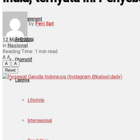
Entertainment
by
Feri Spt
Teknologi
12 May 2026
in
Nasional
Reading Time: 1 min read
A
A
Otomotif
A
A
Reset
Lainnya
Lifestyle
Internasional