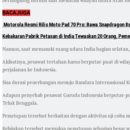
berlangsung normal saat melintasi wilayah udara Arab S
BACA
JUGA
Motorola Resmi Rilis Moto Pad 70 Pro: Bawa Snapdragon 8s
Kebakaran Pabrik Petasan di India Tewaskan 20 Orang, Peme
Namun, saat memasuki ruang udara India bagian selatan,
Akibatnya, pesawat tertahan harus berputar-puat di wila
perjalanan ke Indonesia.
Sisa durasi penerbangan menuju Bandara Internasional K
Adapun penyebab pesawat Garuda Indonesia berputar-putar
Teluk Benggala.
Penutupan tersebut berkaitan dengan aktivitas uji coba m
Kebijakan tersebut memaksa penutupan sebagian besar wil