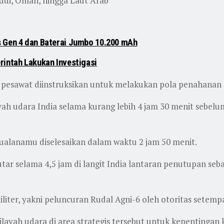
audi, Oman, hingga Laut Arab
 Gen 4 dan Baterai Jumbo 10.200 mAh
rintah Lakukan Investigasi
 pesawat diinstruksikan untuk melakukan pola penahanan (
yah udara India selama kurang lebih 4 jam 30 menit sebelu
ualanamu diselesaikan dalam waktu 2 jam 50 menit.
 selama 4,5 jam di langit India lantaran penutupan sebag
iliter, yakni peluncuran Rudal Agni-6 oleh otoritas setemp
ayah udara di area strategis tersebut untuk kepentingan 