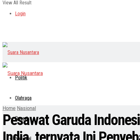
View All Result
Login
Politik
Olahraga
Home
Nasional
Pesawat Garuda Indonesi
Daerah
India, ternyata Ini Penye
Nasional