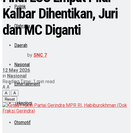
Politik
Kalbar Dihentikan, Juri
dan MC Diganti
Olahraga
Daerah
by
SNC 7
Nasional
12 May 2026
in
Nasional
Reading Time: 1 min read
Entertainment
A
A
A
A
Reset
Teknologi
Otomotif