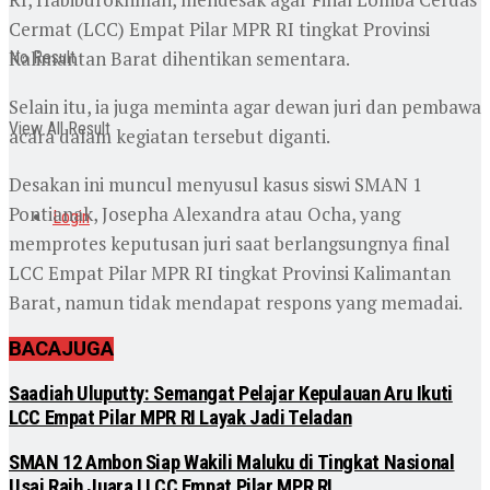
Cermat (LCC) Empat Pilar MPR RI tingkat Provinsi
Kalimantan Barat dihentikan sementara.
No Result
Selain itu, ia juga meminta agar dewan juri dan pembawa
View All Result
acara dalam kegiatan tersebut diganti.
Desakan ini muncul menyusul kasus siswi SMAN 1
Pontianak, Josepha Alexandra atau Ocha, yang
Login
memprotes keputusan juri saat berlangsungnya final
LCC Empat Pilar MPR RI tingkat Provinsi Kalimantan
Barat, namun tidak mendapat respons yang memadai.
BACA
JUGA
Saadiah Uluputty: Semangat Pelajar Kepulauan Aru Ikuti
LCC Empat Pilar MPR RI Layak Jadi Teladan
SMAN 12 Ambon Siap Wakili Maluku di Tingkat Nasional
Usai Raih Juara I LCC Empat Pilar MPR RI