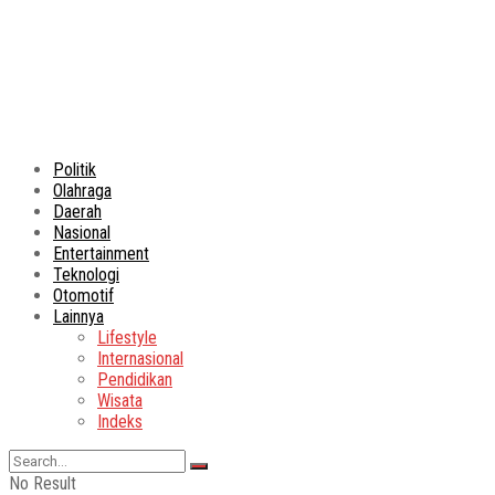
Politik
Olahraga
Daerah
Nasional
Entertainment
Teknologi
Otomotif
Lainnya
Lifestyle
Internasional
Pendidikan
Wisata
Indeks
No Result