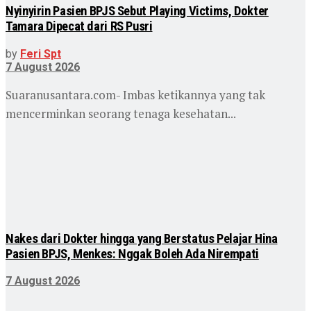
Nyinyirin Pasien BPJS Sebut Playing Victims, Dokter
Tamara Dipecat dari RS Pusri
by
Feri Spt
7 August 2026
Suaranusantara.com- Imbas ketikannya yang tak
mencerminkan seorang tenaga kesehatan...
Nakes dari Dokter hingga yang Berstatus Pelajar Hina
Pasien BPJS, Menkes: Nggak Boleh Ada Nirempati
7 August 2026