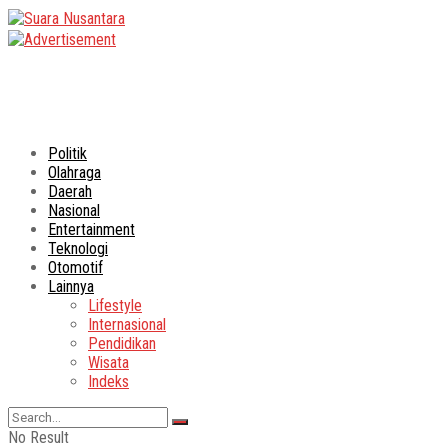
Politik
Olahraga
Daerah
Nasional
Entertainment
Teknologi
Otomotif
Lainnya
Lifestyle
Internasional
Pendidikan
Wisata
Indeks
No Result