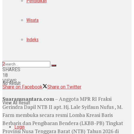
Pendidikan
Wisata
Indeks
2
SHARES
18
VIEWS
No Result
Share on Facebook
Share on Twitter
Suaranusantara.com
– Anggota MPR RI Fraksi
View All Result
Gerindra Dapil NTB II apt. Hj. Lale Syifaun Nufus , M.
Farm membuka secara resmi Lomba Kreasi Baris
Berbaris dan Pengibaran Bendera (LKBB-PB) Tingkat
Login
Provinsi Nusa Tenggara Barat (NTB) Tahun 2026 di