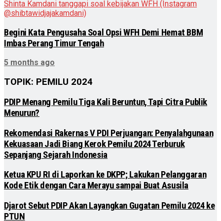
Begini Kata Pengusaha Soal Opsi WFH Demi Hemat BBM
Imbas Perang Timur Tengah
5 months ago
TOPIK: PEMILU 2024
PDIP Menang Pemilu Tiga Kali Beruntun, Tapi Citra Publik
Menurun?
Rekomendasi Rakernas V PDI Perjuangan: Penyalahgunaan
Kekuasaan Jadi Biang Kerok Pemilu 2024 Terburuk
Sepanjang Sejarah Indonesia
Ketua KPU RI di Laporkan ke DKPP; Lakukan Pelanggaran
Kode Etik dengan Cara Merayu sampai Buat Asusila
Djarot Sebut PDIP Akan Layangkan Gugatan Pemilu 2024 ke
PTUN