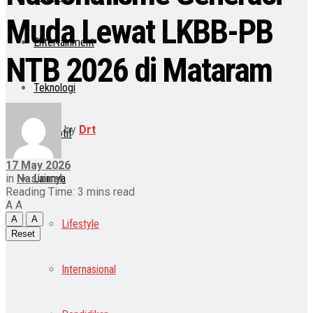
Muda Lewat LKBB-PB
Entertainment
NTB 2026 di Mataram
Teknologi
by
Drt
Otomotif
17 May 2026
in
Nasional
Lainnya
Reading Time: 3 mins read
A
A
A
A
Lifestyle
Reset
Internasional