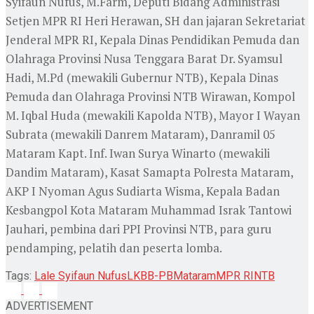
Syifaun Nufus, M.Farm, Deputi Bidang Administrasi
Setjen MPR RI Heri Herawan, SH dan jajaran Sekretariat
Jenderal MPR RI, Kepala Dinas Pendidikan Pemuda dan
Olahraga Provinsi Nusa Tenggara Barat Dr. Syamsul
Hadi, M.Pd (mewakili Gubernur NTB), Kepala Dinas
Pemuda dan Olahraga Provinsi NTB Wirawan, Kompol
M. Iqbal Huda (mewakili Kapolda NTB), Mayor I Wayan
Subrata (mewakili Danrem Mataram), Danramil 05
Mataram Kapt. Inf. Iwan Surya Winarto (mewakili
Dandim Mataram), Kasat Samapta Polresta Mataram,
AKP I Nyoman Agus Sudiarta Wisma, Kepala Badan
Kesbangpol Kota Mataram Muhammad Israk Tantowi
Jauhari, pembina dari PPI Provinsi NTB, para guru
pendamping, pelatih dan peserta lomba.
Tags:
Lale Syifaun Nufus
LKBB-PB
Mataram
MPR RI
NTB
ADVERTISEMENT