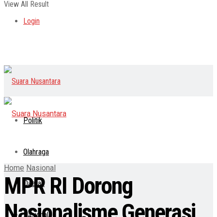
View All Result
Login
Politik
Olahraga
Home
Nasional
MPR RI Dorong
Daerah
Nasionalisme Generasi
Nasional