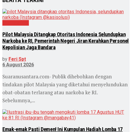
BERITA TERKINI
Internasional
Pilot Malaysia Ditangkap Otoritas Indonesia Selundupkan
Narkoba ke RI, Pemerintah Negeri Jiran Kerahkan Personel
Kepolisian Jaga Bandara
by
Feri Spt
6 August 2026
Suaranusantara.com- Publik dihebohkan dengan
tindakan pilot Malaysia yang diketahui menyelundukan
obat-obatan terlarang atau narkoba ke RI.
Sebelumnya,...
Emak-emak Pasti Demen! Ini Kumpulan Hadiah Lomba 17