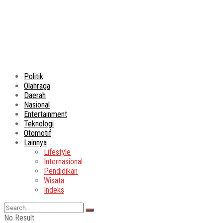
Politik
Olahraga
Daerah
Nasional
Entertainment
Teknologi
Otomotif
Lainnya
Lifestyle
Internasional
Pendidikan
Wisata
Indeks
No Result