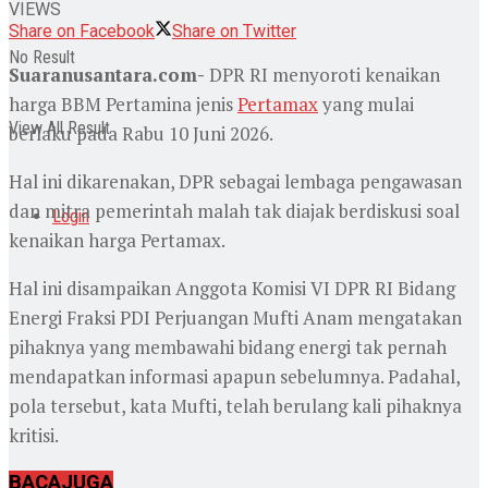
VIEWS
Share on Facebook
Share on Twitter
No Result
Suaranusantara.com-
DPR RI menyoroti kenaikan
harga BBM Pertamina jenis
Pertamax
yang mulai
View All Result
berlaku pada Rabu 10 Juni 2026.
Hal ini dikarenakan, DPR sebagai lembaga pengawasan
dan mitra pemerintah malah tak diajak berdiskusi soal
Login
kenaikan harga Pertamax.
Hal ini disampaikan Anggota Komisi VI DPR RI Bidang
Energi Fraksi PDI Perjuangan Mufti Anam mengatakan
pihaknya yang membawahi bidang energi tak pernah
mendapatkan informasi apapun sebelumnya. Padahal,
pola tersebut, kata Mufti, telah berulang kali pihaknya
kritisi.
BACA
JUGA