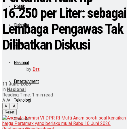
Politik
16.250 per Liter: sebagai
Lembaga Pengawas Tak
Olahraga
Dilibatkan Diskusi
Daerah
Nasional
by
Drt
Entertainment
11 June 2026
in
Nasional
Reading Time: 1 min read
Teknologi
A
A
A
A
Reset
Otomotif