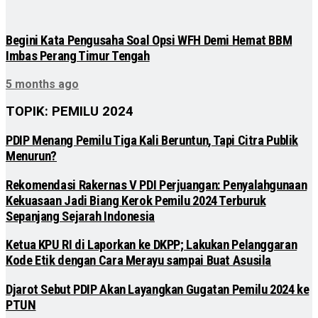
Begini Kata Pengusaha Soal Opsi WFH Demi Hemat BBM
Imbas Perang Timur Tengah
5 months ago
TOPIK: PEMILU 2024
PDIP Menang Pemilu Tiga Kali Beruntun, Tapi Citra Publik
Menurun?
Rekomendasi Rakernas V PDI Perjuangan: Penyalahgunaan
Kekuasaan Jadi Biang Kerok Pemilu 2024 Terburuk
Sepanjang Sejarah Indonesia
Ketua KPU RI di Laporkan ke DKPP; Lakukan Pelanggaran
Kode Etik dengan Cara Merayu sampai Buat Asusila
Djarot Sebut PDIP Akan Layangkan Gugatan Pemilu 2024 ke
PTUN