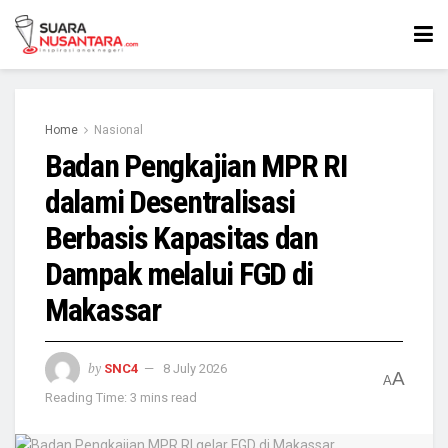
Home
Nasional
Badan Pengkajian MPR RI
dalami Desentralisasi
Berbasis Kapasitas dan
Dampak melalui FGD di
Makassar
by
SNC4
8 July 2026
A
A
Reading Time: 3 mins read