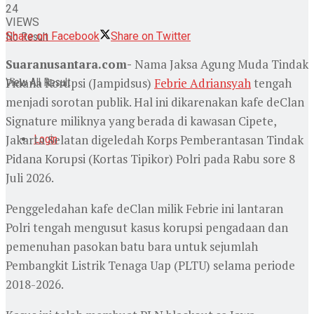
24
VIEWS
Share on Facebook
Share on Twitter
No Result
Suaranusantara.com-
Nama Jaksa Agung Muda Tindak
Pidana Korupsi (Jampidsus)
Febrie Adriansyah
tengah
View All Result
menjadi sorotan publik. Hal ini dikarenakan kafe deClan
Signature miliknya yang berada di kawasan Cipete,
Jakarta Selatan digeledah Korps Pemberantasan Tindak
Login
Pidana Korupsi (Kortas Tipikor) Polri pada Rabu sore 8
Juli 2026.
Penggeledahan kafe deClan milik Febrie ini lantaran
Polri tengah mengusut kasus korupsi pengadaan dan
pemenuhan pasokan batu bara untuk sejumlah
Pembangkit Listrik Tenaga Uap (PLTU) selama periode
2018-2026.