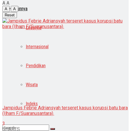
A
A
Lainnya
A
A
Reset
Lifestyle
Internasional
Pendidikan
Wisata
Indeks
Jampidus Febrie Adriansyah terseret kasus korupsi batu bara
(Ilham F/Suaranusantara).
3
SHARES