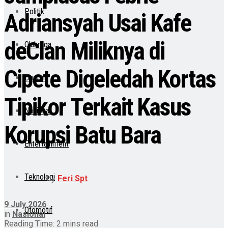
Politik
Adriansyah Usai Kafe
deClan Miliknya di
Olahraga
Cipete Digeledah Kortas
Daerah
Tipikor Terkait Kasus
Nasional
Korupsi Batu Bara
Entertainment
Teknologi
by
Feri Spt
9 July 2026
Otomotif
in
Nasional
Reading Time: 2 mins read