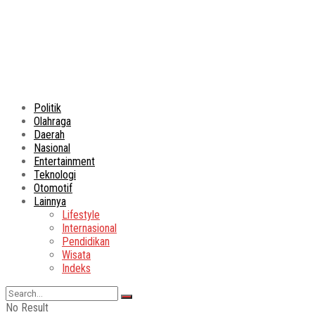
Politik
Olahraga
Daerah
Nasional
Entertainment
Teknologi
Otomotif
Lainnya
Lifestyle
Internasional
Pendidikan
Wisata
Indeks
No Result