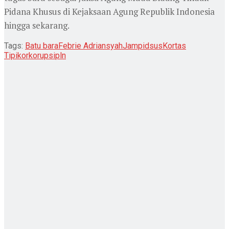
Pidana Khusus di Kejaksaan Agung Republik Indonesia
hingga sekarang.
Tags:
Batu bara
Febrie Adriansyah
Jampidsus
Kortas
Tipikor
korupsi
pln