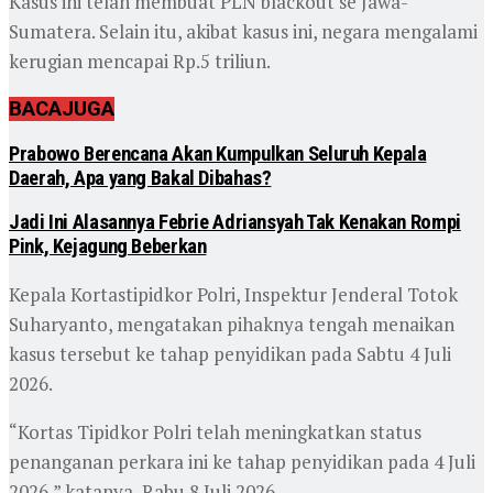
Kasus ini telah membuat PLN blackout se Jawa-
Sumatera. Selain itu, akibat kasus ini, negara mengalami
kerugian mencapai Rp.5 triliun.
BACA
JUGA
Prabowo Berencana Akan Kumpulkan Seluruh Kepala
Daerah, Apa yang Bakal Dibahas?
Jadi Ini Alasannya Febrie Adriansyah Tak Kenakan Rompi
Pink, Kejagung Beberkan
Kepala Kortastipidkor Polri, Inspektur Jenderal Totok
Suharyanto, mengatakan pihaknya tengah menaikan
kasus tersebut ke tahap penyidikan pada Sabtu 4 Juli
2026.
“Kortas Tipidkor Polri telah meningkatkan status
penanganan perkara ini ke tahap penyidikan pada 4 Juli
2026,” katanya, Rabu 8 Juli 2026.