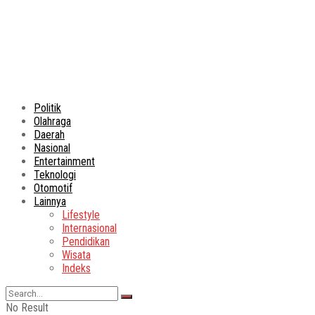
Politik
Olahraga
Daerah
Nasional
Entertainment
Teknologi
Otomotif
Lainnya
Lifestyle
Internasional
Pendidikan
Wisata
Indeks
No Result