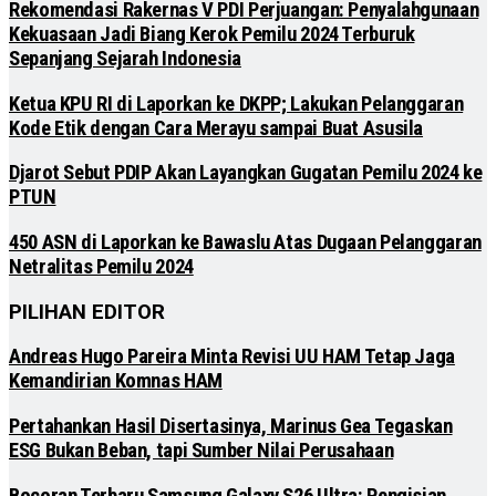
Rekomendasi Rakernas V PDI Perjuangan: Penyalahgunaan
Kekuasaan Jadi Biang Kerok Pemilu 2024 Terburuk
Sepanjang Sejarah Indonesia
Ketua KPU RI di Laporkan ke DKPP; Lakukan Pelanggaran
Kode Etik dengan Cara Merayu sampai Buat Asusila
Djarot Sebut PDIP Akan Layangkan Gugatan Pemilu 2024 ke
PTUN
450 ASN di Laporkan ke Bawaslu Atas Dugaan Pelanggaran
Netralitas Pemilu 2024
PILIHAN EDITOR
Andreas Hugo Pareira Minta Revisi UU HAM Tetap Jaga
Kemandirian Komnas HAM
Pertahankan Hasil Disertasinya, Marinus Gea Tegaskan
ESG Bukan Beban, tapi Sumber Nilai Perusahaan
Bocoran Terbaru Samsung Galaxy S26 Ultra: Pengisian