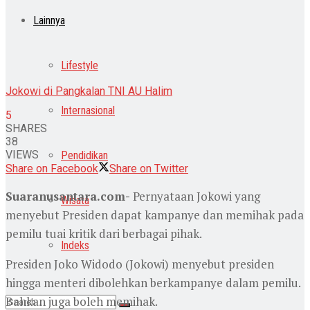
Lainnya
Lifestyle
Jokowi di Pangkalan TNI AU Halim
Internasional
5
SHARES
38
VIEWS
Pendidikan
Share on Facebook
Share on Twitter
Suaranusantara.com-
Pernyataan Jokowi yang
Wisata
menyebut Presiden dapat kampanye dan memihak pada
pemilu tuai kritik dari berbagai pihak.
Indeks
Presiden Joko Widodo (Jokowi) menyebut presiden
hingga menteri dibolehkan berkampanye dalam pemilu.
Bahkan juga boleh memihak.