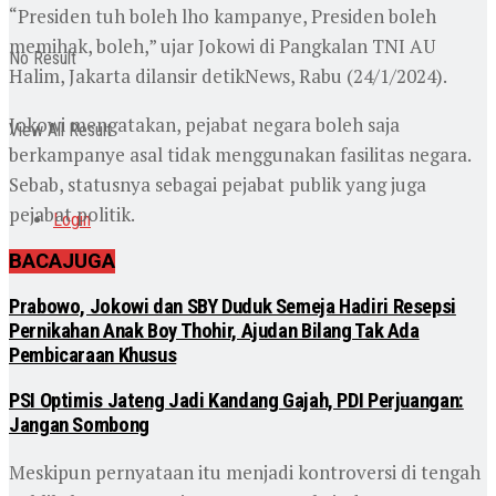
“Presiden tuh boleh lho kampanye, Presiden boleh
memihak, boleh,” ujar Jokowi di Pangkalan TNI AU
No Result
Halim, Jakarta dilansir detikNews, Rabu (24/1/2024).
Jokowi mengatakan, pejabat negara boleh saja
View All Result
berkampanye asal tidak menggunakan fasilitas negara.
Sebab, statusnya sebagai pejabat publik yang juga
pejabat politik.
Login
BACA
JUGA
Prabowo, Jokowi dan SBY Duduk Semeja Hadiri Resepsi
Pernikahan Anak Boy Thohir, Ajudan Bilang Tak Ada
Pembicaraan Khusus
PSI Optimis Jateng Jadi Kandang Gajah, PDI Perjuangan:
Jangan Sombong
Meskipun pernyataan itu menjadi kontroversi di tengah