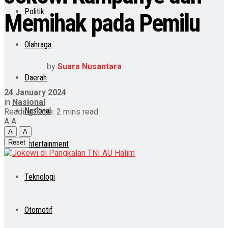
Politik
Memihak pada Pemilu
Olahraga
by
Suara Nusantara
Daerah
24 January 2024
in
Nasional
Nasional
Reading Time: 2 mins read
A
A
A
A
Reset
Entertainment
Teknologi
Otomotif