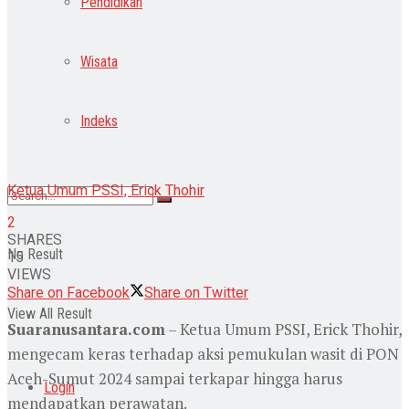
Pendidikan
Wisata
Indeks
Ketua Umum PSSI, Erick Thohir
2
SHARES
No Result
15
VIEWS
Share on Facebook
Share on Twitter
View All Result
Suaranusantara.com
– Ketua Umum PSSI, Erick Thohir,
mengecam keras terhadap aksi pemukulan wasit di PON
Aceh-Sumut 2024 sampai terkapar hingga harus
Login
mendapatkan perawatan.