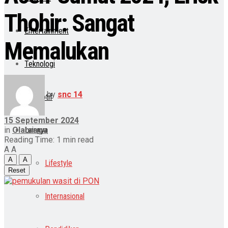
Thohir: Sangat
Entertainment
Memalukan
Teknologi
by
snc 14
Otomotif
15 September 2024
in
Olahraga
Lainnya
Reading Time: 1 min read
A
A
A
A
Lifestyle
Reset
Internasional