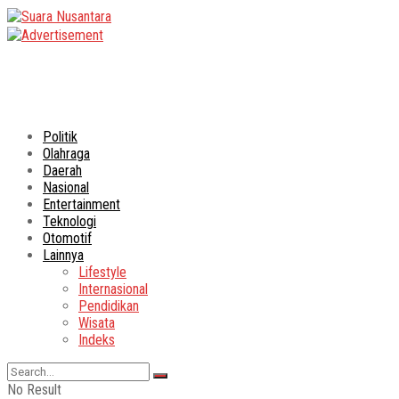
Politik
Olahraga
Daerah
Nasional
Entertainment
Teknologi
Otomotif
Lainnya
Lifestyle
Internasional
Pendidikan
Wisata
Indeks
No Result