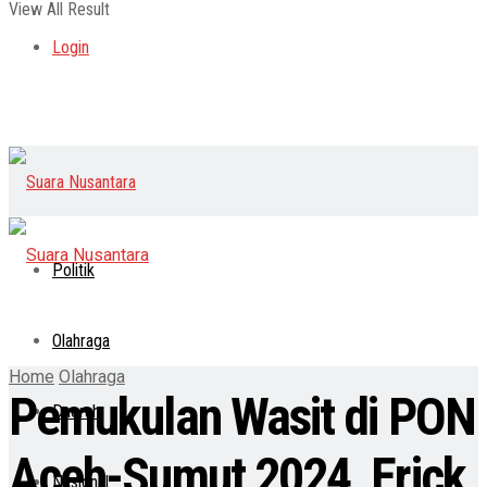
View All Result
Login
Politik
Olahraga
Home
Olahraga
Pemukulan Wasit di PON
Daerah
Aceh-Sumut 2024, Erick
Nasional