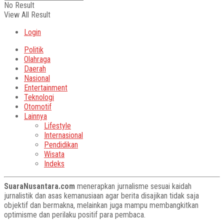
No Result
View All Result
Login
Politik
Olahraga
Daerah
Nasional
Entertainment
Teknologi
Otomotif
Lainnya
Lifestyle
Internasional
Pendidikan
Wisata
Indeks
SuaraNusantara.com
menerapkan jurnalisme sesuai kaidah
jurnalistik dan asas kemanusiaan agar berita disajikan tidak saja
objektif dan bermakna, melainkan juga mampu membangkitkan
optimisme dan perilaku positif para pembaca.