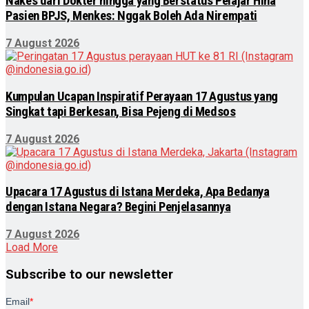
Nakes dari Dokter hingga yang Berstatus Pelajar Hina
Pasien BPJS, Menkes: Nggak Boleh Ada Nirempati
7 August 2026
Kumpulan Ucapan Inspiratif Perayaan 17 Agustus yang
Singkat tapi Berkesan, Bisa Pejeng di Medsos
7 August 2026
Upacara 17 Agustus di Istana Merdeka, Apa Bedanya
dengan Istana Negara? Begini Penjelasannya
7 August 2026
Load More
Subscribe to our newsletter