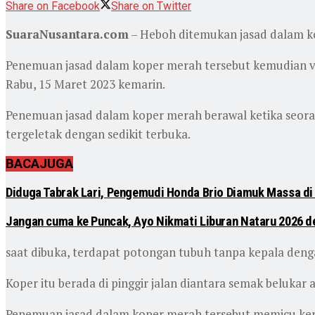
Share on Facebook
Share on Twitter
SuaraNusantara.com
– Heboh ditemukan jasad dalam ko
Penemuan jasad dalam koper merah tersebut kemudian vir
Rabu, 15 Maret 2023 kemarin.
Penemuan jasad dalam koper merah berawal ketika seor
tergeletak dengan sedikit terbuka.
BACA
JUGA
Diduga Tabrak Lari, Pengemudi Honda Brio Diamuk Massa di
Jangan cuma ke Puncak, Ayo Nikmati Liburan Nataru 2026 d
saat dibuka, terdapat potongan tubuh tanpa kepala denga
Koper itu berada di pinggir jalan diantara semak belukar a
Penemuan jasad dalam koper merah tersebut memicu ker