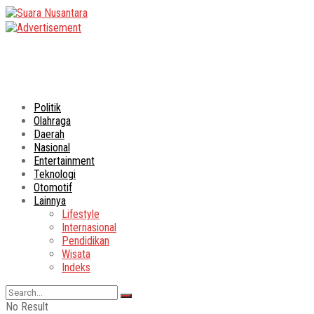
Politik
Olahraga
Daerah
Nasional
Entertainment
Teknologi
Otomotif
Lainnya
Lifestyle
Internasional
Pendidikan
Wisata
Indeks
No Result