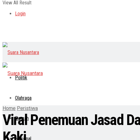
View All Result
Login
Politik
Olahraga
Home
Peristiwa
Viral Penemuan Jasad Da
Daerah
Kaki
Nasional