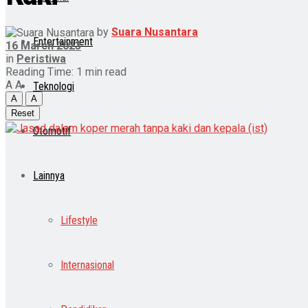
by
Suara Nusantara
Entertainment
16 March 2023
in
Peristiwa
Reading Time: 1 min read
A
A
Teknologi
A
A
Reset
Otomotif
Lainnya
Lifestyle
Internasional