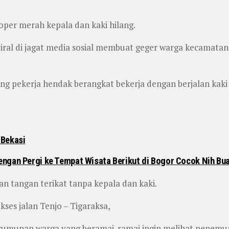
per merah kepala dan kaki hilang.
al di jagat media sosial membuat geger warga kecamatan 
ang pekerja hendak berangkat bekerja dengan berjalan k
 Bekasi
engan Pergi ke Tempat Wisata Berikut di Bogor Cocok Nih Bu
n tangan terikat tanpa kepala dan kaki.
kses jalan Tenjo – Tigaraksa,
umunan warga yang beramai-ramai ingin melihat penemua