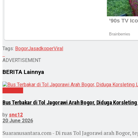
Tags:
Bogor
Jasad
koper
Viral
ADVERTISEMENT
BERITA
Lainnya
Peristiwa
Bus Terbakar di Tol Jagorawi Arah Bogor, Diduga Korsleting 
by
snc12
20 June 2026
Suaranusantara.com - Di ruas Tol Jagorawi arah Bogor, te