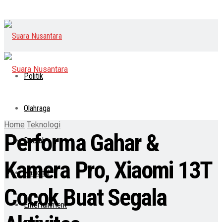
Politik
Olahraga
Home
Teknologi
Performa Gahar &
Daerah
Kamera Pro, Xiaomi 13T
Nasional
Cocok Buat Segala
Entertainment