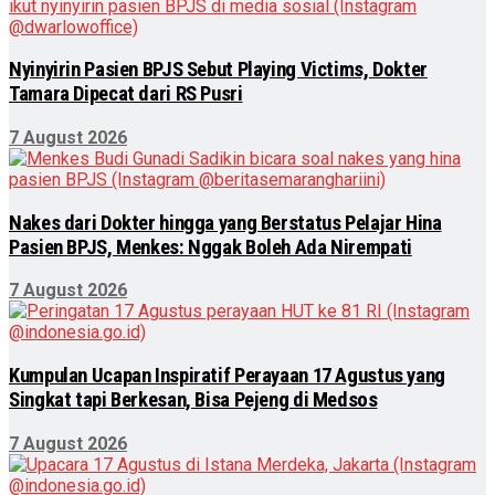
Nyinyirin Pasien BPJS Sebut Playing Victims, Dokter
Tamara Dipecat dari RS Pusri
7 August 2026
Nakes dari Dokter hingga yang Berstatus Pelajar Hina
Pasien BPJS, Menkes: Nggak Boleh Ada Nirempati
7 August 2026
Kumpulan Ucapan Inspiratif Perayaan 17 Agustus yang
Singkat tapi Berkesan, Bisa Pejeng di Medsos
7 August 2026