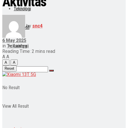
Aktivitas
Teknologi
by
snc4
Otomotif
6 May 2025
in
Teknologi
Lainnya
Reading Time: 2 mins read
A
A
A
A
Reset
No Result
View All Result