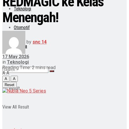
REDMAGIC ke Kelas
Teknologi
Menengah!
Otomotif
by
snc 14
Lainnya
17 May 2026
in
Teknologi
Reading Time: 2 mins read
A
A
A
A
Reset
No Result
View All Result