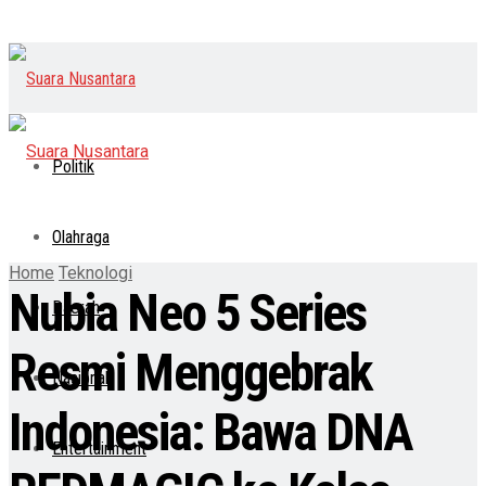
Politik
Olahraga
Home
Teknologi
Nubia Neo 5 Series
Daerah
Resmi Menggebrak
Nasional
Indonesia: Bawa DNA
Entertainment