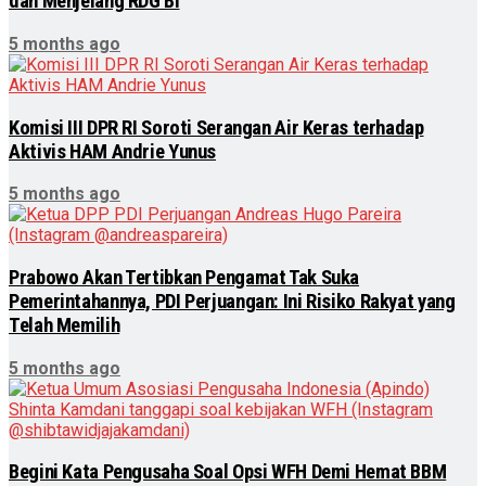
dan Menjelang RDG BI
5 months ago
Komisi III DPR RI Soroti Serangan Air Keras terhadap
Aktivis HAM Andrie Yunus
5 months ago
Prabowo Akan Tertibkan Pengamat Tak Suka
Pemerintahannya, PDI Perjuangan: Ini Risiko Rakyat yang
Telah Memilih
5 months ago
Begini Kata Pengusaha Soal Opsi WFH Demi Hemat BBM