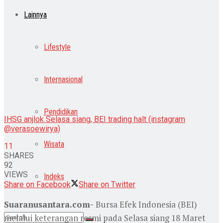
Lainnya
Lifestyle
Internasional
Pendidikan
IHSG anjlok Selasa siang, BEI trading halt (instagram
@verasoewirya)
Wisata
11
SHARES
92
VIEWS
Indeks
Share on Facebook
Share on Twitter
Suaranusantara.com-
Bursa Efek Indonesia (BEI)
melalui keterangan resmi pada Selasa siang 18 Maret