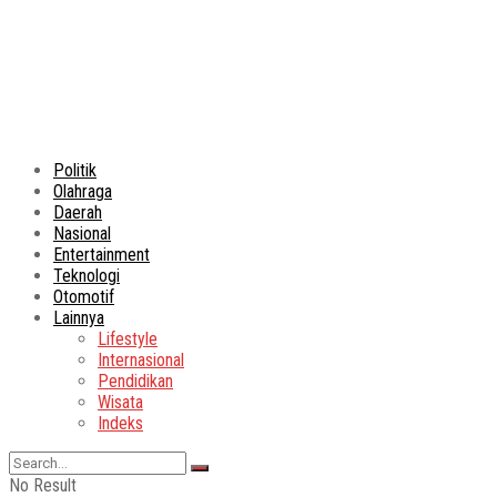
Politik
Olahraga
Daerah
Nasional
Entertainment
Teknologi
Otomotif
Lainnya
Lifestyle
Internasional
Pendidikan
Wisata
Indeks
No Result