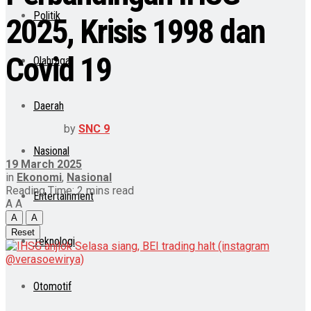
Politik
2025, Krisis 1998 dan
Covid 19
Olahraga
Daerah
by
SNC 9
Nasional
19 March 2025
in
Ekonomi
,
Nasional
Reading Time: 2 mins read
Entertainment
A
A
A
A
Reset
Teknologi
Otomotif