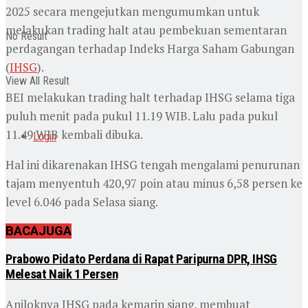
2025 secara mengejutkan mengumumkan untuk
melakukan trading halt atau pembekuan sementaran
No Result
perdagangan terhadap Indeks Harga Saham Gabungan
(
IHSG
).
View All Result
BEI melakukan trading halt terhadap IHSG selama tiga
puluh menit pada pukul 11.19 WIB. Lalu pada pukul
11.49 WIB kembali dibuka.
Login
Hal ini dikarenakan IHSG tengah mengalami penurunan
tajam menyentuh 420,97 poin atau minus 6,58 persen ke
level 6.046 pada Selasa siang.
BACA
JUGA
Prabowo Pidato Perdana di Rapat Paripurna DPR, IHSG
Melesat Naik 1 Persen
Anjloknya IHSG pada kemarin siang, membuat