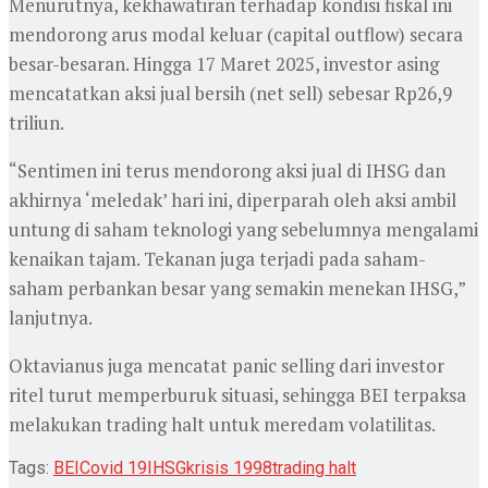
Menurutnya, kekhawatiran terhadap kondisi fiskal ini
mendorong arus modal keluar (capital outflow) secara
besar-besaran. Hingga 17 Maret 2025, investor asing
mencatatkan aksi jual bersih (net sell) sebesar Rp26,9
triliun.
“Sentimen ini terus mendorong aksi jual di IHSG dan
akhirnya ‘meledak’ hari ini, diperparah oleh aksi ambil
untung di saham teknologi yang sebelumnya mengalami
kenaikan tajam. Tekanan juga terjadi pada saham-
saham perbankan besar yang semakin menekan IHSG,”
lanjutnya.
Oktavianus juga mencatat panic selling dari investor
ritel turut memperburuk situasi, sehingga BEI terpaksa
melakukan trading halt untuk meredam volatilitas.
Tags:
BEI
Covid 19
IHSG
krisis 1998
trading halt