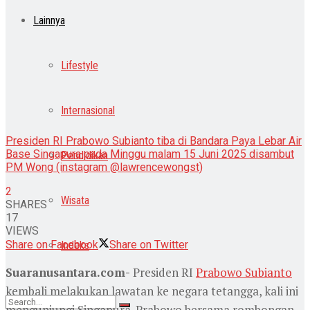
Lainnya
Lifestyle
Internasional
Presiden RI Prabowo Subianto tiba di Bandara Paya Lebar Air
Base Singapura pada Minggu malam 15 Juni 2025 disambut
Pendidikan
PM Wong (instagram @lawrencewongst)
2
Wisata
SHARES
17
VIEWS
Share on Facebook
Share on Twitter
Indeks
Suaranusantara.com-
Presiden RI
Prabowo Subianto
kembali melakukan lawatan ke negara tetangga, kali ini
mengunjungi Singapura. Prabowo bersama rombongan