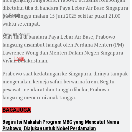
diketahui tiba di bandara Paya Lebar Air Base Singapura
pada Minggu malam 15 Juni 2025 sekitar pukul 21.00
No Result
waktu setempat.
View All Result
Saat tiba di bandara Paya Lebar Air Base, Prabowo
langsung disambut hangat oleh Perdana Menteri (PM)
Lawrence Wong dan Menteri Dalam Negeri Singapura
Login
Vivian Balakrishnan.
Prabowo saat kedatangan ke Singapura, dirinya tampak
mengenakan kemeja safari berwarna krem. Begitu
pesawat mendarat dan tangga dibuka, Prabowo
langsung menuruni anak tangga.
BACA
JUGA
Begini Isi Makalah Program MBG yang Mencatut Nama
Prabowo, Diajukan untuk Nobel Perdamaian