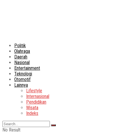
Politik
Olahraga
Daerah
Nasional
Entertainment
Teknologi
Otomotif
Lainnya
Lifestyle
Internasional
Pendidikan
Wisata
Indeks
No Result