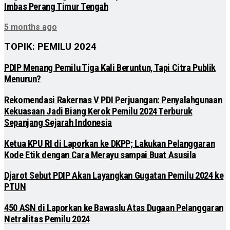
Imbas Perang Timur Tengah
5 months ago
TOPIK: PEMILU 2024
PDIP Menang Pemilu Tiga Kali Beruntun, Tapi Citra Publik
Menurun?
Rekomendasi Rakernas V PDI Perjuangan: Penyalahgunaan
Kekuasaan Jadi Biang Kerok Pemilu 2024 Terburuk
Sepanjang Sejarah Indonesia
Ketua KPU RI di Laporkan ke DKPP; Lakukan Pelanggaran
Kode Etik dengan Cara Merayu sampai Buat Asusila
Djarot Sebut PDIP Akan Layangkan Gugatan Pemilu 2024 ke
PTUN
450 ASN di Laporkan ke Bawaslu Atas Dugaan Pelanggaran
Netralitas Pemilu 2024