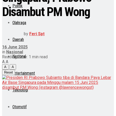
Politik
Disambut PM Wong
Olahraga
by
Feri Spt
Daerah
16 June 2025
in
Nasional
Nasional
Reading Time: 1 min read
A
A
A
A
Reset
Entertainment
Teknologi
Otomotif