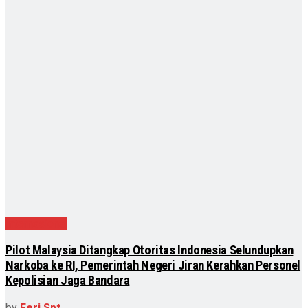
Internasional
Pilot Malaysia Ditangkap Otoritas Indonesia Selundupkan
Narkoba ke RI, Pemerintah Negeri Jiran Kerahkan Personel
Kepolisian Jaga Bandara
by
Feri Spt