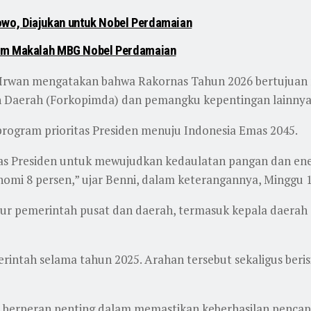
wo, Diajukan untuk Nobel Perdamaian
lam Makalah MBG Nobel Perdamaian
 Irwan mengatakan bahwa Rakornas Tahun 2026 bertujuan
n Daerah (Forkopimda) dan pemangku kepentingan lainnya
rogram prioritas Presiden menuju Indonesia Emas 2045.
as Presiden untuk mewujudkan kedaulatan pangan dan ener
omi 8 persen,” ujar Benni, dalam keterangannya, Minggu 1
nsur pemerintah pusat dan daerah, termasuk kepala daerah
rintah selama tahun 2025. Arahan tersebut sekaligus beri
berperan penting dalam memastikan keberhasilan pencapa