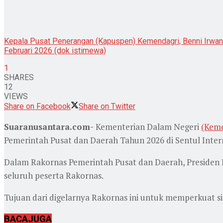
Kepala Pusat Penerangan (Kapuspen) Kemendagri, Benni Irwan b
Februari 2026 (dok istimewa)
1
SHARES
12
VIEWS
Share on Facebook
Share on Twitter
Suaranusantara.com-
Kementerian Dalam Negeri
(Keme
Pemerintah Pusat dan Daerah Tahun 2026 di Sentul Intern
Dalam Rakornas Pemerintah Pusat dan Daerah, Presiden 
seluruh peserta Rakornas.
Tujuan dari digelarnya Rakornas ini untuk memperkuat s
BACA
JUGA