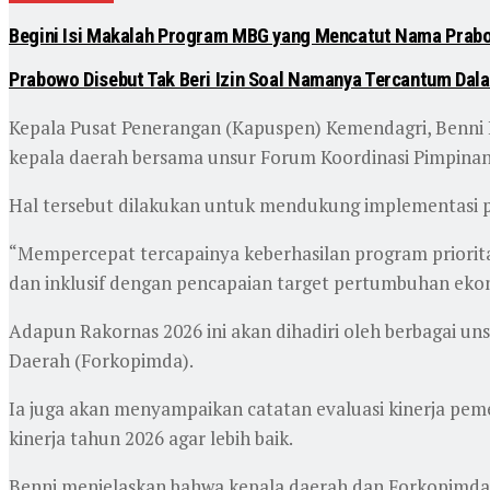
Begini Isi Makalah Program MBG yang Mencatut Nama Prabo
Prabowo Disebut Tak Beri Izin Soal Namanya Tercantum Da
Kepala Pusat Penerangan (Kapuspen) Kemendagri, Benni
kepala daerah bersama unsur Forum Koordinasi Pimpina
Hal tersebut dilakukan untuk mendukung implementasi p
“Mempercepat tercapainya keberhasilan program priorit
dan inklusif dengan pencapaian target pertumbuhan ekon
Adapun Rakornas 2026 ini akan dihadiri oleh berbagai u
Daerah (Forkopimda).
Ia juga akan menyampaikan catatan evaluasi kinerja peme
kinerja tahun 2026 agar lebih baik.
Benni menjelaskan bahwa kepala daerah dan Forkopimda 