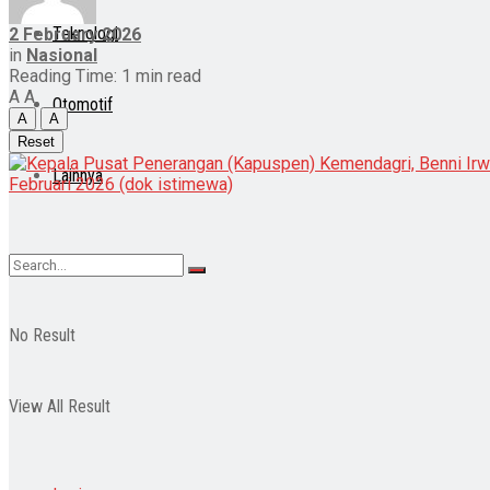
Teknologi
2 February 2026
in
Nasional
Reading Time: 1 min read
A
A
Otomotif
A
A
Reset
Lainnya
No Result
View All Result