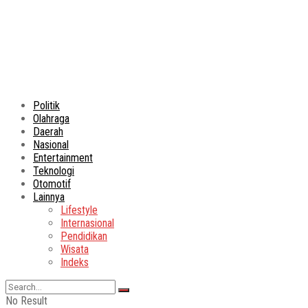
Politik
Olahraga
Daerah
Nasional
Entertainment
Teknologi
Otomotif
Lainnya
Lifestyle
Internasional
Pendidikan
Wisata
Indeks
No Result