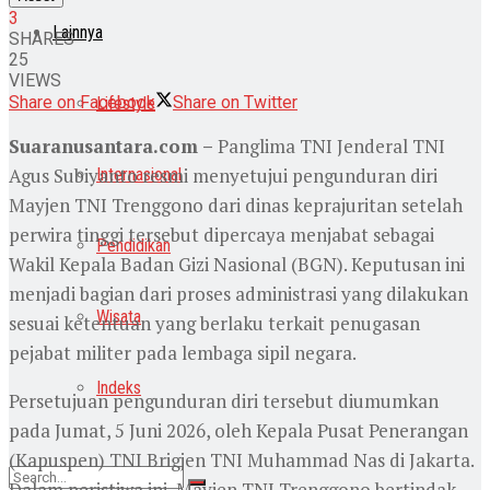
3
Lainnya
SHARES
25
VIEWS
Share on Facebook
Share on Twitter
Lifestyle
Suaranusantara.com –
Panglima TNI Jenderal TNI
Agus Subiyanto resmi menyetujui pengunduran diri
Internasional
Mayjen TNI Trenggono dari dinas keprajuritan setelah
perwira tinggi tersebut dipercaya menjabat sebagai
Pendidikan
Wakil Kepala Badan Gizi Nasional (BGN). Keputusan ini
menjadi bagian dari proses administrasi yang dilakukan
Wisata
sesuai ketentuan yang berlaku terkait penugasan
pejabat militer pada lembaga sipil negara.
Indeks
Persetujuan pengunduran diri tersebut diumumkan
pada Jumat, 5 Juni 2026, oleh Kepala Pusat Penerangan
(Kapuspen) TNI Brigjen TNI Muhammad Nas di Jakarta.
Dalam peristiwa ini, Mayjen TNI Trenggono bertindak