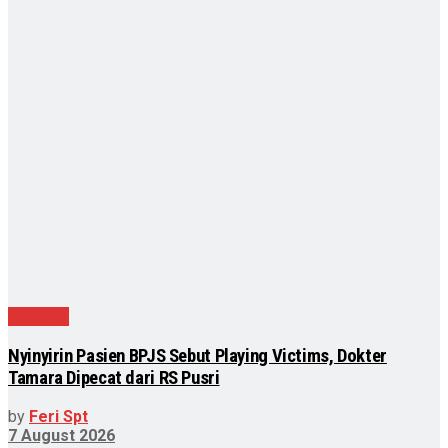
Nasional
Nyinyirin Pasien BPJS Sebut Playing Victims, Dokter
Tamara Dipecat dari RS Pusri
by
Feri Spt
7 August 2026