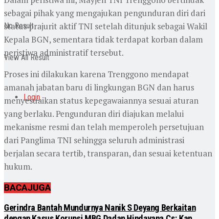
sebagai pihak yang mengajukan pengunduran diri dari
status prajurit aktif TNI setelah ditunjuk sebagai Wakil
No Result
Kepala BGN, sementara tidak terdapat korban dalam
peristiwa administratif tersebut.
View All Result
Proses ini dilakukan karena Trenggono mendapat
amanah jabatan baru di lingkungan BGN dan harus
Login
menyesuaikan status kepegawaiannya sesuai aturan
yang berlaku. Pengunduran diri diajukan melalui
mekanisme resmi dan telah memperoleh persetujuan
dari Panglima TNI sehingga seluruh administrasi
berjalan secara tertib, transparan, dan sesuai ketentuan
hukum.
BACA
JUGA
Gerindra Bantah Mundurnya Nanik S Deyang Berkaitan
dengan Kasus Korupsi MBG Dadan Hindayana Cs: Kan