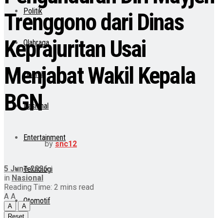
Politik
Trenggono dari Dinas
Keprajuritan Usai
Olahraga
Menjabat Wakil Kepala
Daerah
BGN
Nasional
Entertainment
by
snc12
5 June 2026
Teknologi
in
Nasional
Reading Time: 2 mins read
A
A
Otomotif
A
A
Reset