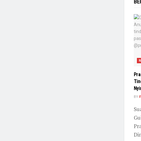
BE
N
Pra
Tin
Nyi
BY
F
Su
Gu
Pr
Din