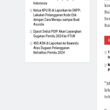
Indonesia
ko
Ketua KPU RI di Laporkan ke DKPP;
Bui
Lakukan Pelanggaran Kode Etik
Se
dengan Cara Merayu sampai Buat
Asusila
Bar
Djarot Sebut PDIP Akan Layangkan
Gugatan Pemilu 2024 ke PTUN
450 ASN di Laporkan ke Bawaslu
Atas Dugaan Pelanggaran
1
Netralitas Pemilu 2024
I
M
P
“Mi
le
tel