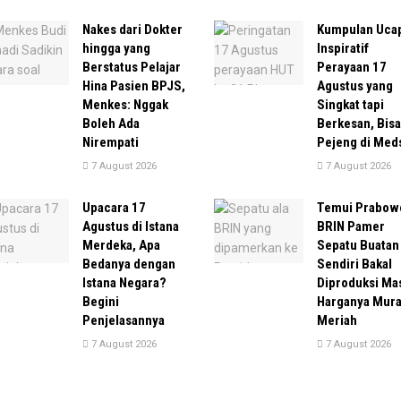
Nakes dari Dokter
Kumpulan Uca
hingga yang
Inspiratif
Berstatus Pelajar
Perayaan 17
Hina Pasien BPJS,
Agustus yang
Menkes: Nggak
Singkat tapi
Boleh Ada
Berkesan, Bisa
Nirempati
Pejeng di Med
7 August 2026
7 August 2026
Upacara 17
Temui Prabow
Agustus di Istana
BRIN Pamer
Merdeka, Apa
Sepatu Buatan
Bedanya dengan
Sendiri Bakal
Istana Negara?
Diproduksi Ma
Begini
Harganya Mur
Penjelasannya
Meriah
7 August 2026
7 August 2026