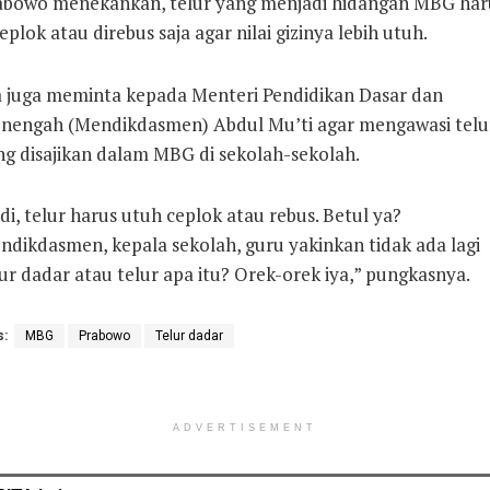
abowo menekankan, telur yang menjadi hidangan MBG har
eplok atau direbus saja agar nilai gizinya lebih utuh.
a juga meminta kepada Menteri Pendidikan Dasar dan
nengah (Mendikdasmen) Abdul Mu’ti agar mengawasi telu
ng disajikan dalam MBG di sekolah-sekolah.
di, telur harus utuh ceplok atau rebus. Betul ya?
ndikdasmen, kepala sekolah, guru yakinkan tidak ada lagi
ur dadar atau telur apa itu? Orek-orek iya,” pungkasnya.
s:
MBG
Prabowo
Telur dadar
ADVERTISEMENT