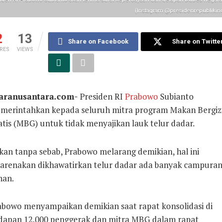
(Instagram @presidenrepublikin
2
13
Share on Facebook
Share on Twitte
RES
VIEWS
aranusantara.com-
Presiden RI
Prabowo
Subianto
merintahkan kepada seluruh mitra program Makan Bergiz
atis (MBG) untuk tidak menyajikan lauk telur dadar.
kan tanpa sebab, Prabowo melarang demikian, hal ini
karenakan dikhawatirkan telur dadar ada banyak campura
han.
abowo menyampaikan demikian saat rapat konsolidasi di
dapan 12.000 penggerak dan mitra MBG dalam rapat