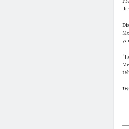
Pr
dic
Di
Me
ya
“Ja
Me
tel
Tag