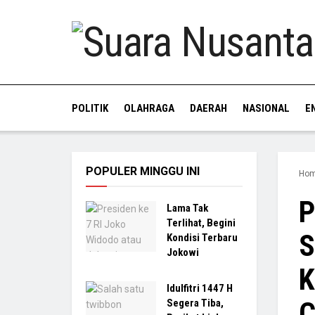
POLITIK
OLAHRAGA
DAERAH
NASIONAL
E
POPULER MINGGU INI
Ho
P
Lama Tak
Terlihat, Begini
S
Kondisi Terbaru
Jokowi
K
Idulfitri 1447 H
C
Segera Tiba,