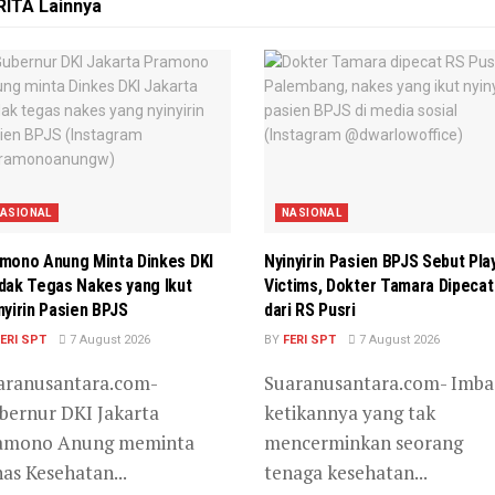
RITA
Lainnya
ASIONAL
NASIONAL
mono Anung Minta Dinkes DKI
Nyinyirin Pasien BPJS Sebut Pla
dak Tegas Nakes yang Ikut
Victims, Dokter Tamara Dipecat
nyirin Pasien BPJS
dari RS Pusri
ERI SPT
7 August 2026
BY
FERI SPT
7 August 2026
aranusantara.com-
Suaranusantara.com- Imba
bernur DKI Jakarta
ketikannya yang tak
amono Anung meminta
mencerminkan seorang
as Kesehatan...
tenaga kesehatan...