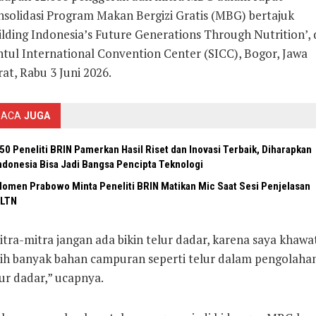
nsolidasi Program Makan Bergizi Gratis (MBG) bertajuk
lding Indonesia’s Future Generations Through Nutrition’, 
ntul International Convention Center (SICC), Bogor, Jawa
at, Rabu 3 Juni 2026.
BACA
JUGA
50 Peneliti BRIN Pamerkan Hasil Riset dan Inovasi Terbaik, Diharapkan
ndonesia Bisa Jadi Bangsa Pencipta Teknologi
omen Prabowo Minta Peneliti BRIN Matikan Mic Saat Sesi Penjelasan
LTN
tra-mitra jangan ada bikin telur dadar, karena saya khawat
bih banyak bahan campuran seperti telur dalam pengolaha
ur dadar,” ucapnya.