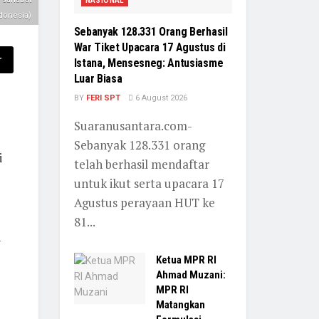
NASIONAL
donesia)
Sebanyak 128.331 Orang Berhasil
War Tiket Upacara 17 Agustus di
r
Istana, Mensesneg: Antusiasme
Luar Biasa
BY
FERI SPT
6 August 2026
Suaranusantara.com-
Sebanyak 128.331 orang
i
telah berhasil mendaftar
untuk ikut serta upacara 17
Agustus perayaan HUT ke
81...
n
Ketua MPR RI
Ahmad Muzani:
MPR RI
Matangkan