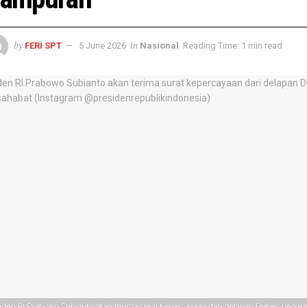
by
in
FERI SPT
5 June 2026
Nasional
Reading Time: 1 min read
iden RI Prabowo Subianto akan terima surat kepercayaan dari delapan Dubes negara