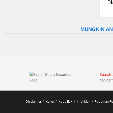
Di
SuaraNu
dan ber
Disclaimer
Karier
Kode Etik
Info Iklan
Pedoman Pem