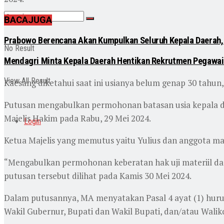
BACA
JUGA
Prabowo Berencana Akan Kumpulkan Seluruh Kepala Daerah,
No Result
Mendagri Minta Kepala Daerah Hentikan Rekrutmen Pegawai
View All Result
Kaesang diketahui saat ini usianya belum genap 30 tahun
Putusan mengabulkan permohonan batasan usia kepala d
Majelis Hakim pada Rabu, 29 Mei 2024.
Login
Ketua Majelis yang memutus yaitu Yulius dan anggota maj
“Mengabulkan permohonan keberatan hak uji materiil
putusan tersebut dilihat pada Kamis 30 Mei 2024.
Dalam putusannya, MA menyatakan Pasal 4 ayat (1) hur
Wakil Gubernur, Bupati dan Wakil Bupati, dan/atau Wal