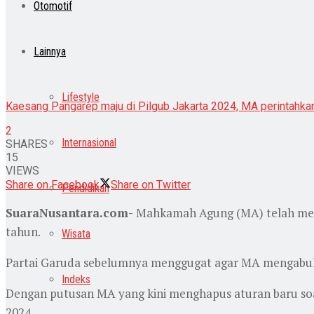
Otomotif
Lainnya
Lifestyle
Kaesang Pangarep maju di Pilgub Jakarta 2024, MA perintahkan
2
Internasional
SHARES
15
VIEWS
Share on Facebook
Share on Twitter
Pendidikan
SuaraNusantara.com-
Mahkamah Agung (MA) telah menga
tahun.
Wisata
Partai Garuda sebelumnya menggugat agar MA mengabulka
Indeks
Dengan putusan MA yang kini menghapus aturan baru soal
2024.