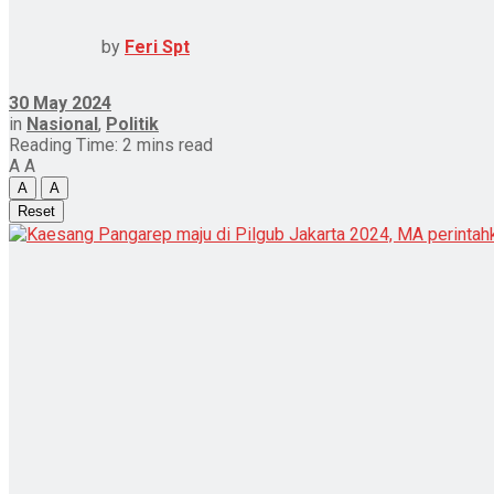
by
Feri Spt
30 May 2024
in
Nasional
,
Politik
Reading Time: 2 mins read
A
A
A
A
Reset