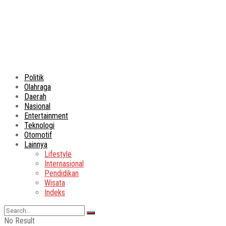
Politik
Olahraga
Daerah
Nasional
Entertainment
Teknologi
Otomotif
Lainnya
Lifestyle
Internasional
Pendidikan
Wisata
Indeks
No Result